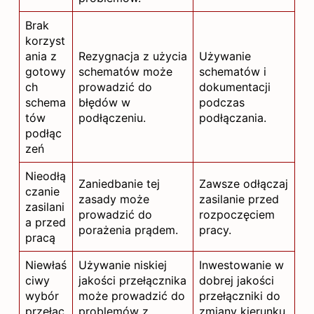
Brak
korzyst
ania z
Rezygnacja z użycia
Używanie
gotowy
schematów może
schematów i
ch
prowadzić do
dokumentacji
schema
błędów w
podczas
tów
podłączeniu.
podłączania.
podłąc
zeń
Nieodłą
Zaniedbanie tej
Zawsze odłączaj
czanie
zasady może
zasilanie przed
zasilani
prowadzić do
rozpoczęciem
a przed
porażenia prądem.
pracy.
pracą
Niewłaś
Używanie niskiej
Inwestowanie w
ciwy
jakości przełącznika
dobrej jakości
wybór
może prowadzić do
przełączniki do
przełąc
problemów z
zmiany kierunku