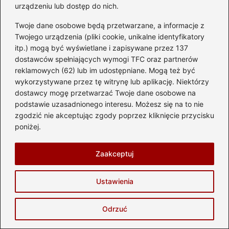
podłączaniu silnika jednofazowego?
urządzeniu lub dostęp do nich.
Odpowiednie kondensatory, tj. rozruchowy i
Twoje dane osobowe będą przetwarzane, a informacje z
Twojego urządzenia (pliki cookie, unikalne identyfikatory
pracy, są kluczowe, ponieważ różnią się pod
itp.) mogą być wyświetlane i zapisywane przez 137
względem funkcji i wartości pojemności.
dostawców spełniających wymogi TFC oraz partnerów
Użycie niewłaściwego kondensatora może
reklamowych (62) lub im udostępniane. Mogą też być
uniemożliwić zadziałanie silnika, a nawet
wykorzystywane przez tę witrynę lub aplikację. Niektórzy
dostawcy mogę przetwarzać Twoje dane osobowe na
doprowadzić do jego uszkodzenia.
podstawie uzasadnionego interesu. Możesz się na to nie
zgodzić nie akceptując zgody poprzez kliknięcie przycisku
Powiązane wpisy:
poniżej.
Skuteczne metody na mycie silnika
Zaakceptuj
diesla w samochodzie – poradnik krok po
kroku
Ustawienia
Silnik indukcyjny czy inwerterowy –
który wybór przyniesie więcej korzyści?
Odrzuć
Zaniepokojony swoim silnikiem?