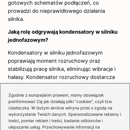
gotowych schematów podłączeń, co
prowadzi do nieprawidłowego działania
silnika.
Jaką rolę odgrywają kondensatory w silniku
jednofazowym?
Kondensatory w silniku jednofazowym
poprawiają moment rozruchowy oraz
stabilizują pracę silnika, eliminując wibracje i
hałasy. Kondensator rozruchowy dostarcza
impuls na początku, a kondensator pracy
stale wspiera silnik podczas jego normalnej
Zgodnie z europejskim prawem, mamy obowiązek
pracy.
poinformować Cię jak działają pliki "cookies", czyli tzw.
ciasteczka. W dużym skrócie witryna prosi o zgodę na
Dlaczego ważne jest używanie
wykorzystanie Twoich danych. Spersonalizowane reklamy i
treści, pomiar reklam i treści, badanie odbiorców i
odpowiednich kondensatorów przy
ulepszanie usług. Przechowywanie informacji na