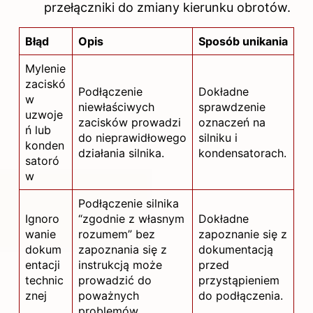
przełączniki do zmiany kierunku obrotów.
Błąd
Opis
Sposób unikania
Mylenie
zaciskó
Podłączenie
Dokładne
w
niewłaściwych
sprawdzenie
uzwoje
zacisków prowadzi
oznaczeń na
ń lub
do nieprawidłowego
silniku i
konden
działania silnika.
kondensatorach.
satoró
w
Podłączenie silnika
Ignoro
“zgodnie z własnym
Dokładne
wanie
rozumem” bez
zapoznanie się z
dokum
zapoznania się z
dokumentacją
entacji
instrukcją może
przed
technic
prowadzić do
przystąpieniem
znej
poważnych
do podłączenia.
problemów.