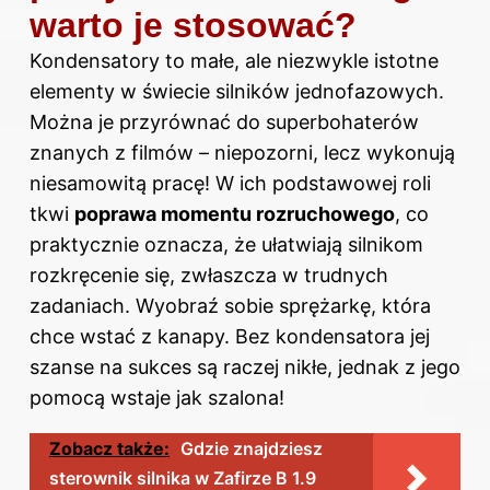
warto je stosować?
Kondensatory to małe, ale niezwykle istotne
elementy w świecie silników jednofazowych.
Można je przyrównać do superbohaterów
znanych z filmów – niepozorni, lecz wykonują
niesamowitą pracę! W ich podstawowej roli
tkwi
poprawa momentu rozruchowego
, co
praktycznie oznacza, że ułatwiają silnikom
rozkręcenie się, zwłaszcza w trudnych
zadaniach. Wyobraź sobie sprężarkę, która
chce wstać z kanapy. Bez kondensatora jej
szanse na sukces są raczej nikłe, jednak z jego
pomocą wstaje jak szalona!
Zobacz także:
Gdzie znajdziesz
sterownik silnika w Zafirze B 1.9