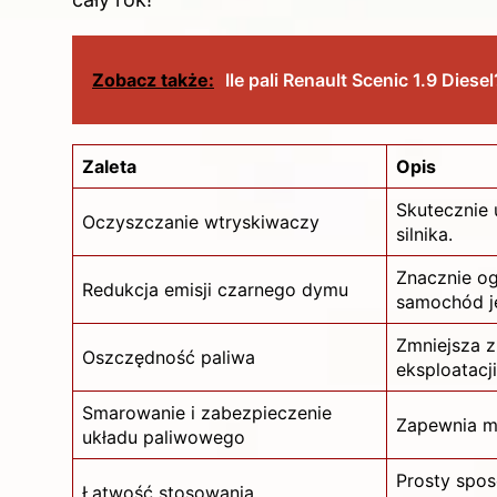
Zobacz także:
Ile pali Renault Scenic 1.9 Dies
Zaleta
Opis
Skutecznie 
Oczyszczanie wtryskiwaczy
silnika.
Znacznie og
Redukcja emisji czarnego dymu
samochód je
Zmniejsza 
Oszczędność paliwa
eksploatacji
Smarowanie i zabezpieczenie
Zapewnia mn
układu paliwowego
Prosty spos
Łatwość stosowania