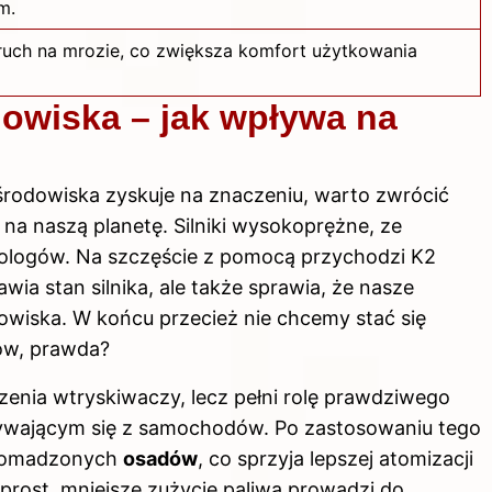
m.
ruch na mrozie, co zwiększa komfort użytkowania
dowiska – jak wpływa na
środowiska zyskuje na znaczeniu, warto zwrócić
na naszą planetę. Silniki wysokoprężne, ze
kologów. Na szczęście z pomocą przychodzi K2
rawia stan silnika, ale także sprawia, że nasze
odowiska. W końcu przecież nie chcemy stać się
rów, prawda?
czenia wtryskiwaczy, lecz pełni rolę prawdziwego
wającym się z samochodów. Po zastosowaniu tego
gromadzonych
osadów
, co sprzyja lepszej atomizacji
rost, mniejsze zużycie paliwa prowadzi do