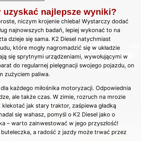
y uzyskać najlepsze wyniki?
proste, niczym krojenie chleba! Wystarczy dodać
ug najnowszych badań, lepiej wykonać to na
zta dzieje się sama. K2 Diesel natychmiast
rudu, które mogły nagromadzić się w układzie
ają się sprytnymi urządzeniami, wywołującymi w
parat do regularnej pielęgnacji swojego pojazdu, on
m zużyciem paliwa.
 dla każdego miłośnika motoryzacji. Odpowiednia
ądze, ale także czas. W zimie, rozruch na mrozie
st klekotać jak stary traktor, zaśpiewa gładką
nadal się wahasz, pomyśl o K2 Diesel jako o
nika – warto zainwestować w jego przyszłość!
 buteleczka, a radość z jazdy może trwać przez