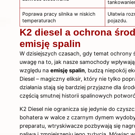
tankowanie
Poprawa pracy silnika w niskich
Ułatwia roz
temperaturach
pojazdu.
K2 diesel a ochrona śro
emisję spalin
W dzisiejszych czasach, gdy temat ochrony 
uwagę na to, jak nasze samochody wpływają 
względu na
emisję spalin
, budzą niepokój e
Diesel – magiczny eliksir, który nie tylko pop
działania stają się bardziej przyjazne dla śr
częścią smutnej historii spalinowych potwo
K2 Diesel nie ogranicza się jedynie do czysz
bohatera w walce z czarnym dymem wydoby
preparatu, wtryskiwacze pozbywają się na
paliwa i zmniejszeniu jego zużycia.
Mówiąc wp