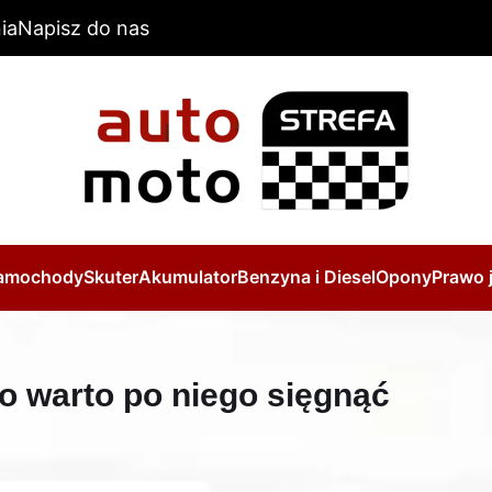
ia
Napisz do nas
amochody
Skuter
Akumulator
Benzyna i Diesel
Opony
Prawo 
go warto po niego sięgnąć