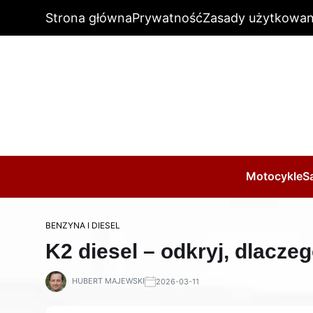
Strona główna
Prywatność
Zasady użytkowan
Motocykle
S
BENZYNA I DIESEL
K2 diesel – odkryj, dlacze
HUBERT MAJEWSKI
2026-03-11