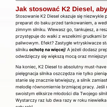
Jak stosować K2 Diesel, ab
Stosowanie K2 Diesel okazuje się niezwykle 
preparat do baku przed tankowaniem, a wedł
zimnym silniku. Wlewasz go, tankujesz, a res
przystępuje do walki z wszelkimi grudkami b
paliwowym. Efekt? Zastygłe wtryskiwacze st
silniku
ochotę na więcej
! A jeżeli dodasz pre
odwdzięczy się większą mocą oraz mniejszy
Na koniec, K2 Diesel to absolutny must-have
pielęgnacja silnika oszczędza nie tylko pieni
stanie się znacznie łatwiejszy, a silnik zamia
melodię równomiernie brzmiącej pracy. Jeśli 
swoistym eliksirze młodości dla Twojego sil
Wystarczy raz lub dwa razy w roku niewielka
cały rok!