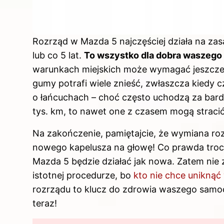
Rozrząd w Mazda 5 najczęściej działa na zas
lub co 5 lat.
To wszystko dla dobra waszego s
warunkach miejskich może wymagać jeszcze
gumy potrafi wiele znieść, zwłaszcza kiedy c
o łańcuchach – choć często uchodzą za bardz
tys. km, to nawet one z czasem mogą straci
Na zakończenie, pamiętajcie, że wymiana rozr
nowego kapelusza na głowę! Co prawda troch
Mazda 5 będzie działać jak nowa. Zatem nie z
istotnej procedurze, bo
kto nie chce uniknąć
rozrządu to klucz do zdrowia waszego samocho
teraz!