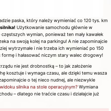
adzie paska, który należy wymieniać co 120 tys. km
ilnika!
Użytkowanie samochodu głównie w
 częstszych wymian, ponieważ ten mały kawałek
zeka na swoją kolej na parkingu! A nie zapominajcie
iej wytrzymałe i nie trzeba ich wymieniać po 150
ć formę i hałasować niczym stary walec drogowy!
ządu nie jest drobnostką – to jak założenie
ę kosztuje i wymaga czasu, ale dzięki temu wasza
apominajcie o tej nieco nudnej, ale niezwykle
 widoku silnika na stole operacyjnym?
Wymiana
du – dlatego nie traćcie czasu i działajcie już