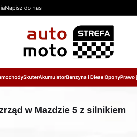
ia
Napisz do nas
amochody
Skuter
Akumulator
Benzyna i Diesel
Opony
Prawo 
rząd w Mazdzie 5 z silnikiem