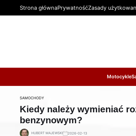
Strona główna
Prywatność
Zasady użytkowan
Motocykle
S
SAMOCHODY
Kiedy należy wymieniać roz
benzynowym?
HUBERT MAJEWSKI
2026-02-13