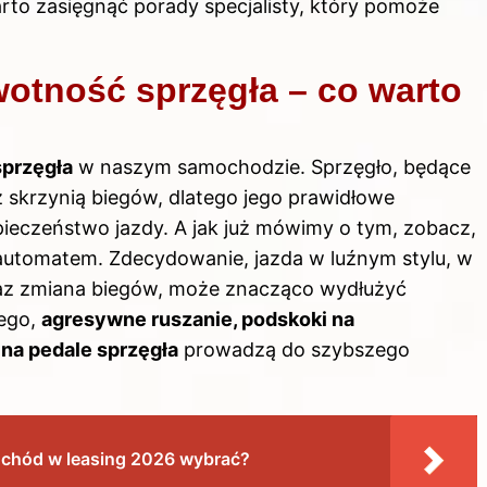
rto zasięgnąć porady specjalisty, który pomoże
wotność sprzęgła – co warto
sprzęgła
w naszym samochodzie. Sprzęgło, będące
 skrzynią biegów, dlatego jego prawidłowe
pieczeństwo jazdy. A jak już mówimy o tym, zobacz,
 automatem
. Zdecydowanie, jazda w luźnym stylu, w
oraz zmiana biegów, może znacząco wydłużyć
tego,
agresywne ruszanie, podskoki na
na pedale sprzęgła
prowadzą do szybszego
mochód w leasing 2026 wybrać?