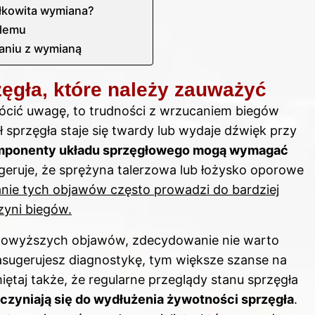
ałkowita wymiana?
blemu
aniu z wymianą
ęgła, które należy zauważyć
rócić uwagę, to trudności z wrzucaniem biegów
 sprzęgła staje się twardy lub wydaje dźwięk przy
omponenty układu sprzęgłowego mogą wymagać
ugeruje, że sprężyna talerzowa lub łożysko oporowe
nie tych objawów często prowadzi do bardziej
zyni biegów.
powyższych objawów, zdecydowanie nie warto
asugerujesz diagnostykę, tym większe szanse na
iętaj także, że regularne przeglądy stanu sprzęgła
czyniają się do wydłużenia żywotności sprzęgła
.