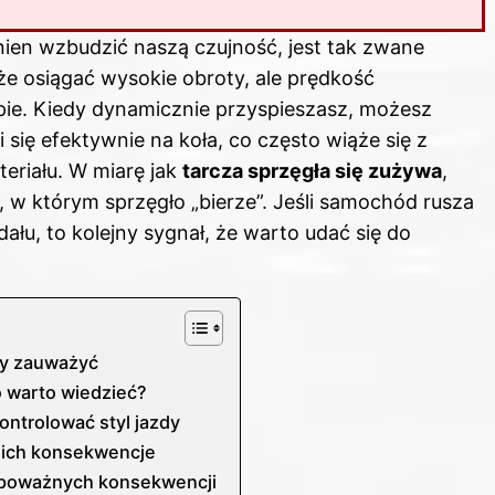
en wzbudzić naszą czujność, jest tak zwane
może osiągać wysokie obroty, ale prędkość
e. Kiedy dynamicznie przyspieszasz, możesz
ię efektywnie na koła, co często wiąże się z
riału. W miarę jak
tarcza sprzęgła się zużywa
,
w którym sprzęgło „bierze”. Jeśli samochód rusza
łu, to kolejny sygnał, że warto udać się do
ży zauważyć
o warto wiedzieć?
ontrolować styl jazdy
 ich konsekwencje
 poważnych konsekwencji