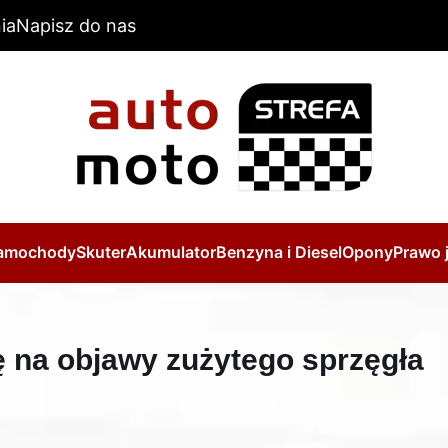
ia
Napisz do nas
amochody
Skuter
Akumulator
Benzyna i Diesel
Opony
Prawo 
 na objawy zużytego sprzęgła