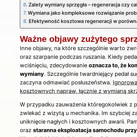
Zalety wymiany sprzęgła – regeneracja czy c
Wymiana jako kompleksowe rozwiązanie pro
Efektywność kosztowa regeneracji w porówn
Ważne objawy zużytego sprz
Inne objawy, na które szczególnie warto zw
oraz szarpanie podczas ruszania. Kiedy pedał
wciśnięciu, zdecydowanie
oznacza to, że k
wymiany
. Szczególnie twardniejący pedał s
zaczyna odmawiać posłuszeństwa.
Ignorowa
kosztownych napraw, łącznie z wymianą skr
W przypadku zauważenia któregokolwiek z 
zwlekać z wizytą u mechanika. Im szybciej z
uniknięcie nagłych i kosztownych awarii. Pam
oraz
staranna eksploatacja samochodu przy