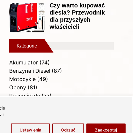
Czy warto kupować
diesla? Przewodnik
dla przyszłych
właścicieli
Kategorie
Akumulator
(74)
Benzyna i Diesel
(87)
Motocykle
(49)
Opony
(81)
Prawo jazdy
(77)
Samochody
(237)
cie
Silnik
(83)
 i
Skuter
(1)
Ustawienia
Odrzuć
Zaakceptuj