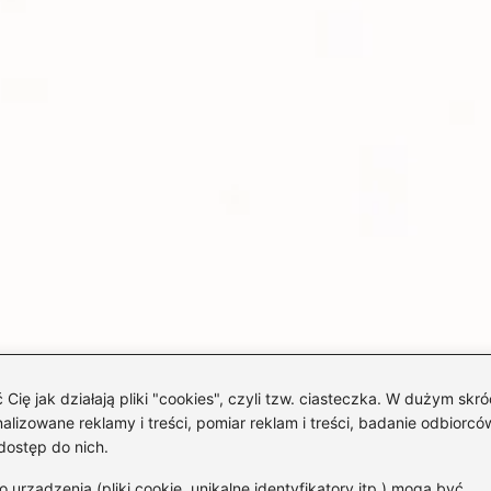
 jak działają pliki "cookies", czyli tzw. ciasteczka. W dużym skró
izowane reklamy i treści, pomiar reklam i treści, badanie odbiorców
dostęp do nich.
rządzenia (pliki cookie, unikalne identyfikatory itp.) mogą być