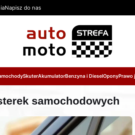
ia
Napisz do nas
amochody
Skuter
Akumulator
Benzyna i Diesel
Opony
Prawo 
sterek samochodowych