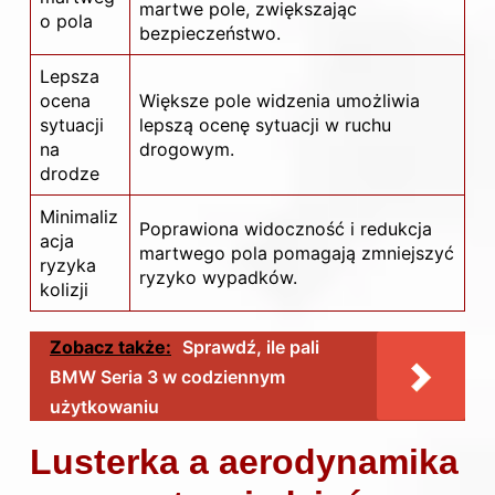
martwe pole, zwiększając
o pola
bezpieczeństwo.
Lepsza
ocena
Większe pole widzenia umożliwia
sytuacji
lepszą ocenę sytuacji w ruchu
na
drogowym.
drodze
Minimaliz
Poprawiona widoczność i redukcja
acja
martwego pola pomagają zmniejszyć
ryzyka
ryzyko wypadków.
kolizji
Zobacz także:
Sprawdź, ile pali
BMW Seria 3 w codziennym
użytkowaniu
Lusterka a aerodynamika