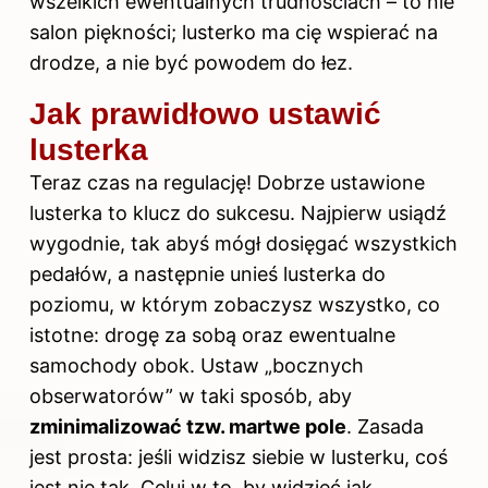
wszelkich ewentualnych trudnościach – to nie
salon piękności; lusterko ma cię wspierać na
drodze, a nie być powodem do łez.
Jak prawidłowo ustawić
lusterka
Teraz czas na regulację! Dobrze ustawione
lusterka to klucz do sukcesu. Najpierw usiądź
wygodnie, tak abyś mógł dosięgać wszystkich
pedałów, a następnie unieś lusterka do
poziomu, w którym zobaczysz wszystko, co
istotne: drogę za sobą oraz ewentualne
samochody obok. Ustaw „bocznych
obserwatorów” w taki sposób, aby
zminimalizować tzw. martwe pole
. Zasada
jest prosta: jeśli widzisz siebie w lusterku, coś
jest nie tak. Celuj w to, by widzieć jak