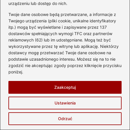
urządzeniu lub dostęp do nich.
Twoje dane osobowe będą przetwarzane, a informacje z
Twojego urządzenia (pliki cookie, unikalne identyfikatory
itp.) mogą być wyświetlane i zapisywane przez 137
dostawców spełniających wymogi TFC oraz partnerów
reklamowych (62) lub im udostępniane. Mogą też być
wykorzystywane przez tę witrynę lub aplikację. Niektórzy
dostawcy mogę przetwarzać Twoje dane osobowe na
podstawie uzasadnionego interesu. Możesz się na to nie
zgodzić nie akceptując zgody poprzez kliknięcie przycisku
poniżej.
Land Rover Defender z USA – legenda
bezdroży w luksusowym wydaniu
Zaakceptuj
2026-08-07
Ustawienia
Odrzuć