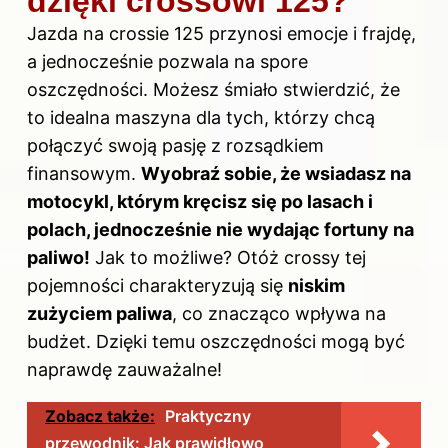
dzięki crossowi 125?
Jazda na crossie 125 przynosi emocje i frajdę,
a jednocześnie pozwala na spore
oszczędności. Możesz śmiało stwierdzić, że
to idealna maszyna dla tych, którzy chcą
połączyć swoją pasję z rozsądkiem
finansowym.
Wyobraź sobie, że wsiadasz na
motocykl, którym kręcisz się po lasach i
polach, jednocześnie nie wydając fortuny na
paliwo!
Jak to możliwe? Otóż crossy tej
pojemności charakteryzują się
niskim
zużyciem paliwa
, co znacząco wpływa na
budżet. Dzięki temu oszczędności mogą być
naprawdę zauważalne!
Zobacz także:
Praktyczny
przewodnik: Jak prawidłowo