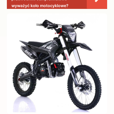
wyważyć koło motocyklowe?