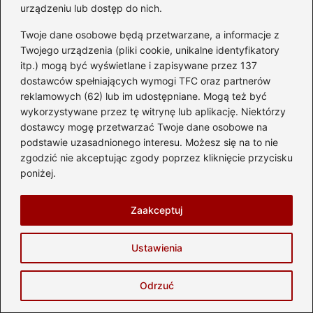
urządzeniu lub dostęp do nich.
Twoje dane osobowe będą przetwarzane, a informacje z
Twojego urządzenia (pliki cookie, unikalne identyfikatory
Gdzie w Warszawie warto kupić
itp.) mogą być wyświetlane i zapisywane przez 137
motocykl? Sprawdź nasze
dostawców spełniających wymogi TFC oraz partnerów
rekomendacje!
reklamowych (62) lub im udostępniane. Mogą też być
wykorzystywane przez tę witrynę lub aplikację. Niektórzy
2026-05-26
dostawcy mogę przetwarzać Twoje dane osobowe na
podstawie uzasadnionego interesu. Możesz się na to nie
zgodzić nie akceptując zgody poprzez kliknięcie przycisku
poniżej.
Zaakceptuj
Ustawienia
Odrzuć