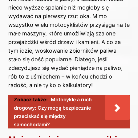
nieco wyższe spalanie
niż mogłoby się
wydawać na pierwszy rzut oka. Mimo
wszystko wielu motocyklistów przysięga na te
małe maszyny, które umożliwiają szalone
przejażdżki wśród drzew i kamieni. A co za
tym idzie, woskowanie zbiorników paliwa
stało się dość popularne. Dlatego, jeśli
zdecydujesz się wydać pieniądze na paliwo,
rób to z uśmiechem – w końcu chodzi o
radość, a nie tylko o kalkulatory!
Zobacz także:
Motocykle a ruch
drogowy: Czy mogą bezpiecznie
przeciskać się między
samochodami?