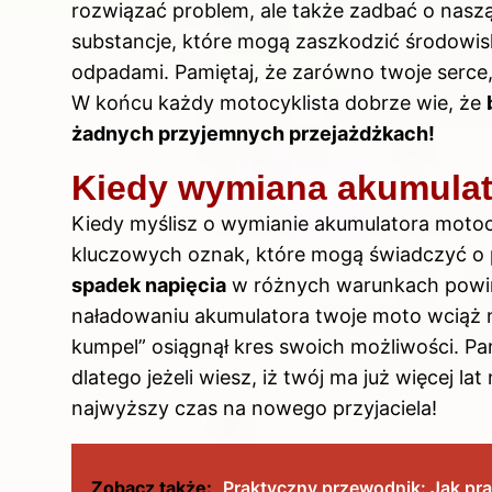
rozwiązać problem, ale także zadbać o nasz
substancje, które mogą zaszkodzić środowisk
odpadami. Pamiętaj, że zarówno twoje serce,
W końcu każdy motocyklista dobrze wie, że
żadnych przyjemnych przejażdżkach!
Kiedy wymiana akumulato
Kiedy myślisz o wymianie akumulatora moto
kluczowych oznak, które mogą świadczyć o 
spadek napięcia
w różnych warunkach powini
naładowaniu akumulatora twoje moto wciąż ni
kumpel” osiągnął kres swoich możliwości. P
dlatego jeżeli wiesz, iż twój ma już więcej la
najwyższy czas na nowego przyjaciela!
Zobacz także:
Praktyczny przewodnik: Jak p