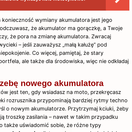
konieczność wymiany akumulatora jest jego
i odczuwasz, że
akumulator
ma gorączkę, a Twoje
aczy, że pora na zmianę akumulatora. Zwracaj
ycieki – jeśli zauważysz „małą kałużę” pod
pokojenie. Co więcej, pamiętaj, że stary
ortfela, ale także dla środowiska, więc nie odkładaj
trzebę nowego akumulatora
ów jest ten, gdy wsiadasz na moto, przekręcasz
ięki rozrusznika przypominają bardziej rytmy techno
omyśl o nowym akumulatorze. Przytrzymaj kciuki, żeby
bują troszkę zasilania – nawet w takim przypadku
 także uświadomić sobie, że różne typy