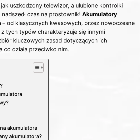
jak uszkodzony telewizor, a ulubione kontrolki
, nadszedł czas na prostownik!
Akumulatory
h
– od klasycznych kwasowych, przez nowoczesne
z tych typów charakteryzuje się innymi
zbiór kluczowych zasad dotyczących ich
 a co działa przeciwko nim.
a?
umulatora
owy?
ana akumulatora
iany akumulatora?