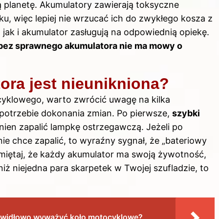
ą planetę. Akumulatory zawierają toksyczne
u, więc lepiej nie wrzucać ich do zwykłego kosza z
 jak i akumulator zasługują na odpowiednią opiekę.
bez sprawnego akumulatora nie ma mowy o
ra jest nieunikniona?
cyklowego, warto zwrócić uwagę na kilka
potrzebie dokonania zmian. Po pierwsze,
szybki
en zapalić lampkę ostrzegawczą. Jeżeli po
e chce zapalić, to wyraźny sygnał, że „bateriowy
amiętaj, że każdy akumulator ma swoją żywotność,
t niż niejedna para skarpetek w Twojej szufladzie, to
rawidłowo wyważyć koło motocyklowe?