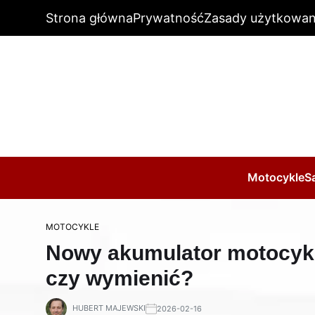
Strona główna
Prywatność
Zasady użytkowan
Motocykle
S
MOTOCYKLE
Nowy akumulator motocykl
czy wymienić?
HUBERT MAJEWSKI
2026-02-16