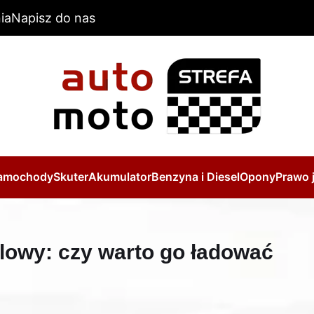
ia
Napisz do nas
amochody
Skuter
Akumulator
Benzyna i Diesel
Opony
Prawo 
owy: czy warto go ładować