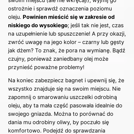
swoim miejscu (ale nie wkręcaj!), wyjmij go
ostrożnie i sprawdź oznaczenia poziomu
oleju.
Powinien mieścić się w zakresie od
niskiego do wysokiego
; jeśli tak nie jest, czas
na uzupełnienie lub spuszczenie! A przy okazji,
zwróć uwagę na jego kolor – czarny lub gęsty
jak dżem? To znak, że pora na wymianę. Bądź
czujny, ponieważ zaniedbany olej może
przynieść poważne problemy!
Na koniec zabezpiecz bagnet i upewnij się, że
wszystko znajduje się na swoim miejscu.
Nie
zapomnij o
smarowaniu uszczelki odrobiną
oleju, aby ta mała część pasowała idealnie do
swojego gniazda. Można to porównać do
dania mu odrobiny oliwy, by poczuło się
komfortowo. Podejdź do sprawdzania