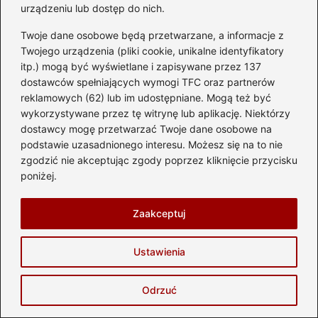
urządzeniu lub dostęp do nich.
Twoje dane osobowe będą przetwarzane, a informacje z
Hubert Majewski
Twojego urządzenia (pliki cookie, unikalne identyfikatory
Nazywam się Hubert i jestem twórcą bloga
itp.) mogą być wyświetlane i zapisywane przez 137
automotostrefa.pl, miejsca stworzonego z pasji do
dostawców spełniających wymogi TFC oraz partnerów
wszystkiego, co ma koła, silnik i potrafi budzić emocje. Od
reklamowych (62) lub im udostępniane. Mogą też być
lat zgłębiam świat motoryzacji — od kultowych
wykorzystywane przez tę witrynę lub aplikację. Niektórzy
samochodów i nowoczesnych motocykli, przez skutery
dostawcy mogę przetwarzać Twoje dane osobowe na
miejskie, aż po sportowe maszyny, które na torze pokazują
podstawie uzasadnionego interesu. Możesz się na to nie
swoje prawdziwe oblicze. Na blogu znajdziesz rzetelne
testy, porady dotyczące eksploatacji, przegląd
zgodzić nie akceptując zgody poprzez kliknięcie przycisku
najnowszych technologii, wskazówki dla przyszłych
poniżej.
kierowców oraz praktyczną wiedzę o częściach
samochodowych.
Zaakceptuj
Piszę o wyścigach, trendach, przepisach ruchu drogowego
i wszystkim, co sprawia, że motoryzacja to nie tylko hobby
— to styl życia. Codziennie staram się pokazywać, że
Ustawienia
motoryzacja jest dla każdego: pasjonata klasyków, fana
adrenaliny, początkującego kierowcy, a nawet osoby, która
Odrzuć
po prostu lubi dobrą jazdę. Jeśli kochasz zapach benzyny,
dźwięk silnika i wiatr we włosach — jesteś we właściwym
miejscu.