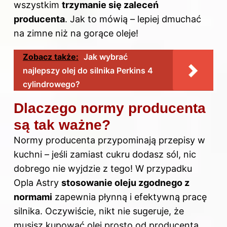
wszystkim
trzymanie się zaleceń
producenta
. Jak to mówią – lepiej dmuchać
na zimne niż na gorące oleje!
Zobacz także:
Jak wybrać
najlepszy olej do silnika Perkins 4
cylindrowego?
Dlaczego normy producenta
są tak ważne?
Normy producenta przypominają przepisy w
kuchni – jeśli zamiast cukru dodasz sól, nic
dobrego nie wyjdzie z tego! W przypadku
Opla Astry
stosowanie oleju zgodnego z
normami
zapewnia płynną i efektywną pracę
silnika. Oczywiście, nikt nie sugeruje, że
musisz kupować olej prosto od producenta,