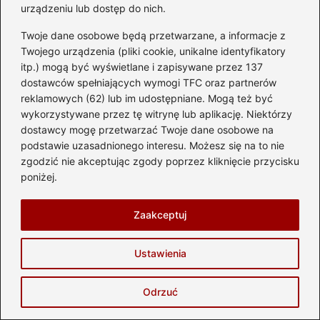
urządzeniu lub dostęp do nich.
Twoje dane osobowe będą przetwarzane, a informacje z
Poczytaj więcej
Twojego urządzenia (pliki cookie, unikalne identyfikatory
itp.) mogą być wyświetlane i zapisywane przez 137
dostawców spełniających wymogi TFC oraz partnerów
reklamowych (62) lub im udostępniane. Mogą też być
wykorzystywane przez tę witrynę lub aplikację. Niektórzy
dostawcy mogę przetwarzać Twoje dane osobowe na
podstawie uzasadnionego interesu. Możesz się na to nie
zgodzić nie akceptując zgody poprzez kliknięcie przycisku
poniżej.
Zaakceptuj
Czy system start-stop naprawdę wpływa
na trwałość silnika?
Ustawienia
2026-05-29
Odrzuć