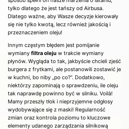
sposób spełni on nasze marzenia o lataniu,
tylko dlatego że jest tańszy od Airbusa.
Dlatego ważne, aby Wasze decyzje kierowały
się nie tylko kwotą, lecz również jakością i
przeznaczeniem oleju!
Innym częstym błędem jest pomijanie
wymiany
filtra oleju
w trakcie wymiany
płynów. Wygląda to tak, jakbyście chcieli zjeść
burgera z frytkami, ale postanowili zostawić je
w kuchni, bo niby „po co?”. Dodatkowo,
niektórzy zapominają o sprawdzeniu, ile oleju
tak naprawdę powinno być w silniku. Voilà!
Mamy przeszły tłok i nieprzyjemne odgłosy
wydobywające się z maski! Regularność
zmian oraz kontrola poziomu to kluczowe
elementy udanego zarządzania silnikową