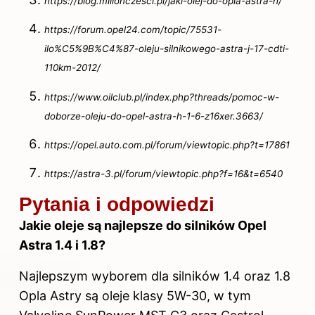
https://blog.milionczesci.pl/jaki-olej-do-opla-astra-h/
https://forum.opel24.com/topic/75531-
ilo%C5%9B%C4%87-oleju-silnikowego-astra-j-17-cdti-
110km-2012/
https://www.oilclub.pl/index.php?threads/pomoc-w-
doborze-oleju-do-opel-astra-h-1-6-z16xer.3663/
https://opel.auto.com.pl/forum/viewtopic.php?t=17861
https://astra-3.pl/forum/viewtopic.php?f=16&t=6540
Pytania i odpowiedzi
Jakie oleje są najlepsze do silników Opel
Astra 1.4 i 1.8?
Najlepszym wyborem dla silników 1.4 oraz 1.8
Opla Astry są oleje klasy 5W-30, w tym