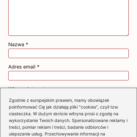
Nazwa
*
Adres email
*
Witryna internetowa
Zgodnie z europejskim prawem, mamy obowiązek
poinformować Cię jak działają pliki "cookies", czyli tzw.
Zapamiętaj moje dane w tej przeglądarce
ciasteczka. W dużym skrócie witryna prosi o zgodę na
podczas pisania kolejnych komentarzy.
wykorzystanie Twoich danych. Spersonalizowane reklamy i
treści, pomiar reklam i treści, badanie odbiorców i
ulepszanie usług. Przechowywanie informacji na