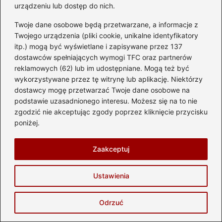
urządzeniu lub dostęp do nich.
spawanie, kołkowanie czy metalock. Każda z
tych technik ma swoje zalety i może być
Twoje dane osobowe będą przetwarzane, a informacje z
stosowana w zależności od rodzaju
Twojego urządzenia (pliki cookie, unikalne identyfikatory
itp.) mogą być wyświetlane i zapisywane przez 137
uszkodzenia oraz wymagań dotyczących
dostawców spełniających wymogi TFC oraz partnerów
trwałości naprawy.
reklamowych (62) lub im udostępniane. Mogą też być
wykorzystywane przez tę witrynę lub aplikację. Niektórzy
Jakie kroki należy podjąć, aby sprawdzić
dostawcy mogę przetwarzać Twoje dane osobowe na
skuteczność naprawy bloku silnika?
podstawie uzasadnionego interesu. Możesz się na to nie
zgodzić nie akceptując zgody poprzez kliknięcie przycisku
Aby ocenić skuteczność naprawy, należy
poniżej.
sprawdzić, czy nie zostały resztki kleju, czy
powierzchnia jest równa i gładka, a także czy
Zaakceptuj
silnik jest stabilny przed dalszymi pracami.
Ważne jest również przeprowadzenie testów
Ustawienia
wytrzymałości, aby upewnić się, że
naprawione połączenie wytrzyma rzeczywiste
Odrzuć
obciążenia podczas pracy silnika.