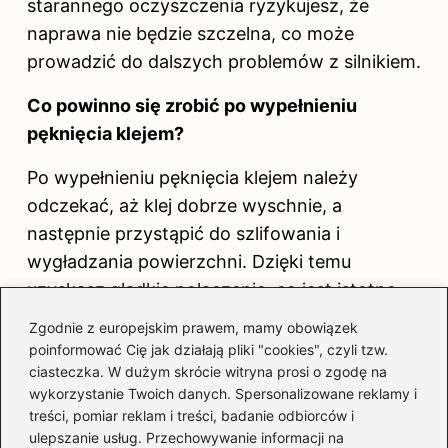
starannego oczyszczenia ryzykujesz, że
naprawa nie będzie szczelna, co może
prowadzić do dalszych problemów z silnikiem.
Co powinno się zrobić po wypełnieniu
pęknięcia klejem?
Po wypełnieniu pęknięcia klejem należy
odczekać, aż klej dobrze wyschnie, a
następnie przystąpić do szlifowania i
wygładzania powierzchni. Dzięki temu
uzyskasz gładkie połączenie, co jest istotne
przed dalszymi pracami i oceną naprawy.
Zgodnie z europejskim prawem, mamy obowiązek
poinformować Cię jak działają pliki "cookies", czyli tzw.
Jakie są dostępne metody naprawy bloku
ciasteczka. W dużym skrócie witryna prosi o zgodę na
silnika poza klejeniem?
wykorzystanie Twoich danych. Spersonalizowane reklamy i
treści, pomiar reklam i treści, badanie odbiorców i
Oprócz klejenia, dostępne są metody takie jak
ulepszanie usług. Przechowywanie informacji na