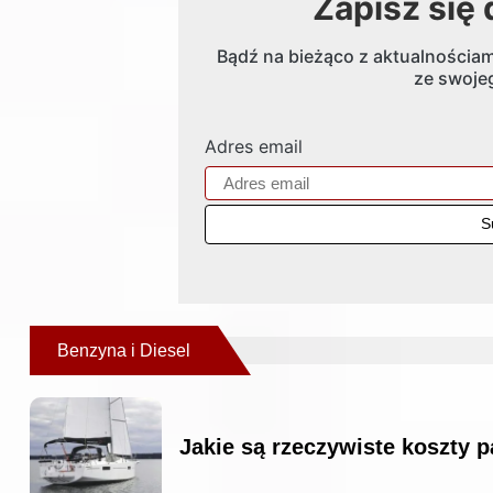
Zapisz się
Bądź na bieżąco z aktualnościami
ze swojeg
Adres email
Benzyna i Diesel
Jakie są rzeczywiste koszty 