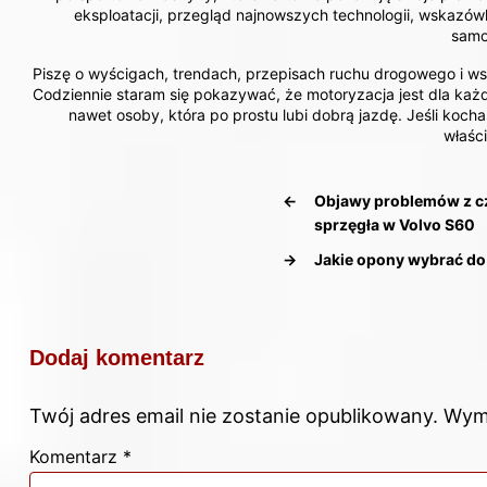
eksploatacji, przegląd najnowszych technologii, wskazów
samo
Piszę o wyścigach, trendach, przepisach ruchu drogowego i wsz
Codziennie staram się pokazywać, że motoryzacja jest dla każ
nawet osoby, która po prostu lubi dobrą jazdę. Jeśli koch
właśc
←
Objawy problemów z cz
sprzęgła w Volvo S60
→
Jakie opony wybrać do
Dodaj komentarz
Twój adres email nie zostanie opublikowany.
Wym
Komentarz
*