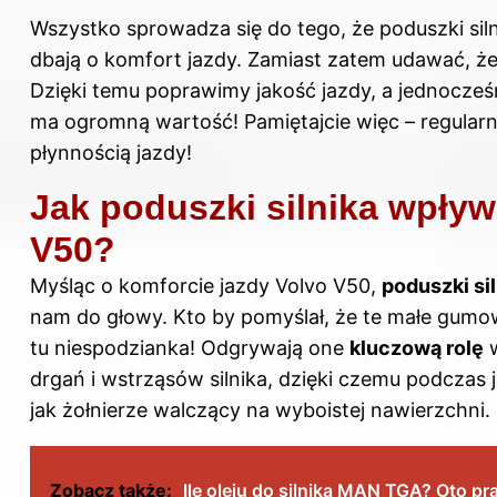
Wszystko sprowadza się do tego, że poduszki siln
dbają o komfort jazdy. Zamiast zatem udawać, że p
Dzięki temu poprawimy jakość jazdy, a jednocześ
ma ogromną wartość! Pamiętajcie więc – regularn
płynnością jazdy!
Jak poduszki silnika wpływ
V50?
Myśląc o komforcie jazdy Volvo V50,
poduszki si
nam do głowy. Kto by pomyślał, że te małe gum
tu niespodzianka! Odgrywają one
kluczową rolę
w
drgań i wstrząsów silnika, dzięki czemu podczas
jak żołnierze walczący na wyboistej nawierzchni.
Zobacz także:
Ile oleju do silnika MAN TGA? Oto p