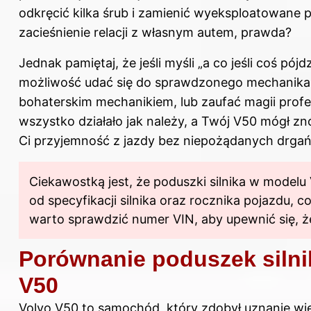
odkręcić kilka śrub i zamienić wyeksploatowane
zacieśnienie relacji z własnym autem, prawda?
Jednak pamiętaj, że jeśli myśli „a co jeśli coś pó
możliwość udać się do sprawdzonego mechanika.
bohaterskim mechanikiem, lub zaufać magii profesj
wszystko działało jak należy, a Twój V50 mógł zn
Ci przyjemność z jazdy bez niepożądanych drgań
Ciekawostką jest, że poduszki
silnika w
modelu V
od specyfikacji silnika oraz rocznika pojazdu
warto sprawdzić numer VIN, aby upewnić się, 
Porównanie poduszek silni
V50
Volvo V50 to samochód, który zdobył uznanie wi