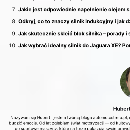
Jakie jest odpowiednie napełnienie olejem s
Odkryj, co to znaczy silnik indukcyjny i jak 
Jak skutecznie skleić blok silnika – porady
Jak wybrać idealny silnik do Jaguara XE? Por
Huber
Nazywam się Hubert i jestem twórcą bloga automotostrefa.pl, mi
budzić emocje. Od lat zgłębiam świat motoryzacji — od kultow
po sportowe maszyny, które na torze pokazują swoje prawdz