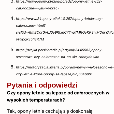
https://noweopony.pl/blog/porady/opony-letnie-czy-
caloroczne—–jak-wybrac-
https://www.24opony.pl/akt,0,297/opony-letnie-czy-
caloroczne-.html?
srsltid=AfmBOorGvkJ0e9RtxnC7Ynu7MROaKP3ivMOnrYA7
yF9pgRE5fjER7M
https://trojka.polskieradio.pl/artykul/3445583,opony-
sezonowe-czy-caloroczne-na-co-sie-zdecydowac
https://motoryzacja.interia.pl/porady/news-wielosezonowe-
czy-letnie-ktore-opony-sa-lepsze,nId,6646901
Pytania i odpowiedzi
Czy opony letnie są lepsze od całorocznych w
wysokich temperaturach?
Tak, opony letnie cechują się doskonałą