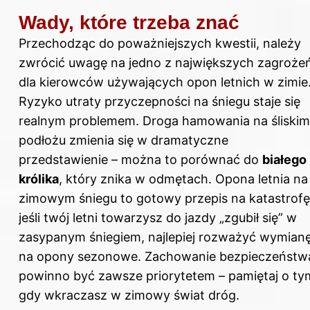
Wady, które trzeba znać
Przechodząc do poważniejszych kwestii, należy
zwrócić uwagę na jedno z największych zagroże
dla kierowców używających opon letnich w zimie
Ryzyko utraty przyczepności na śniegu staje się
realnym problemem. Droga hamowania na śliskim
podłożu zmienia się w dramatyczne
przedstawienie – można to porównać do
białego
królika
, który znika w odmętach. Opona letnia na
zimowym śniegu to gotowy przepis na katastrofę
jeśli twój letni towarzysz do
jazdy
„zgubił się” w
zasypanym śniegiem, najlepiej rozważyć wymian
na opony sezonowe. Zachowanie bezpieczeństw
powinno być zawsze priorytetem – pamiętaj o ty
gdy wkraczasz w zimowy świat dróg.