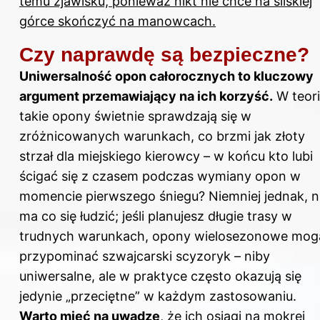
temu zjawisku, ponieważ nikt nie chce na śliskiej
górce skończyć na manowcach.
Czy naprawdę są bezpieczne?
Uniwersalność opon całorocznych to kluczowy
argument przemawiający na ich korzyść.
W teori
takie opony świetnie sprawdzają się w
zróżnicowanych warunkach, co brzmi jak złoty
strzał dla miejskiego kierowcy – w końcu kto lubi
ścigać się z czasem podczas wymiany opon w
momencie pierwszego śniegu? Niemniej jednak, n
ma co się łudzić; jeśli planujesz długie trasy w
trudnych warunkach, opony wielosezonowe mog
przypominać szwajcarski scyzoryk – niby
uniwersalne, ale w praktyce często okazują się
jedynie „przeciętne” w każdym zastosowaniu.
Warto mieć na uwadze
, że ich osiągi na mokrej