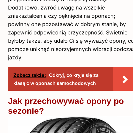
Dodatkowo, zwróć uwagę na wszelkie
zniekształcenia czy pęknięcia na oponach;
powinny one pozostawać w dobrym stanie, by
zapewnić odpowiednią przyczepność. Świetnie
byłoby także, aby udało Ci się wyważyć opony, c
pomoże uniknąć nieprzyjemnych wibracji podcza
jazdy.
Zobacz także:
Odkryj, co kryje się za
klasą c w oponach samochodowych
Jak przechowywać opony po
sezonie?