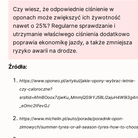
Czy wiesz, że odpowiednie ciśnienie w
oponach może zwiększyć ich żywotność
nawet o 25%? Regularne sprawdzanie i
utrzymanie właściwego ciśnienia dodatkowo
poprawia ekonomikę jazdy, a także zmniejsza
ryzyko awarii na drodze.
Źródła:
https://www.oponeo.pl/artykul/jakie-opony-wybrac-letnie-
czy-caloroczne?
srsltid=AfmBOoox7zjwKu_MmmjQS9rYJ58Ll2ajuH4W9i3g4r
_eOmc2tFevGJ
https://www.michelin.pl/auto/porada/poradnik-opon-
zimowych/summer-tyres-or-all-season-tyres-how-to-choo