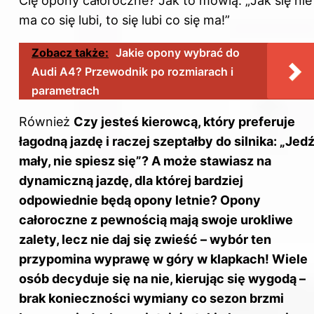
Cię opony całoroczne? Jak to mówią: „Jak się nie
ma co się lubi, to się lubi co się ma!”
Zobacz także:
Jakie opony wybrać do
Audi A4? Przewodnik po rozmiarach i
parametrach
Również
Czy jesteś kierowcą, który preferuje
łagodną jazdę i raczej szeptałby do silnika: „Jedź
mały, nie spiesz się”? A może stawiasz na
dynamiczną jazdę, dla której bardziej
odpowiednie będą opony letnie? Opony
całoroczne z pewnością mają swoje urokliwe
zalety, lecz nie daj się zwieść – wybór ten
przypomina wyprawę w góry w klapkach! Wiele
osób decyduje się na nie, kierując się wygodą –
brak konieczności wymiany co sezon brzmi