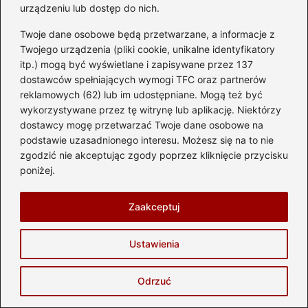
urządzeniu lub dostęp do nich.
Twoje dane osobowe będą przetwarzane, a informacje z
Twojego urządzenia (pliki cookie, unikalne identyfikatory
itp.) mogą być wyświetlane i zapisywane przez 137
dostawców spełniających wymogi TFC oraz partnerów
Jak skutecznie układać opony w jodełkę
reklamowych (62) lub im udostępniane. Mogą też być
dla lepszej przyczepności
wykorzystywane przez tę witrynę lub aplikację. Niektórzy
dostawcy mogę przetwarzać Twoje dane osobowe na
2026-05-28
podstawie uzasadnionego interesu. Możesz się na to nie
zgodzić nie akceptując zgody poprzez kliknięcie przycisku
poniżej.
Zaakceptuj
Ustawienia
Odrzuć