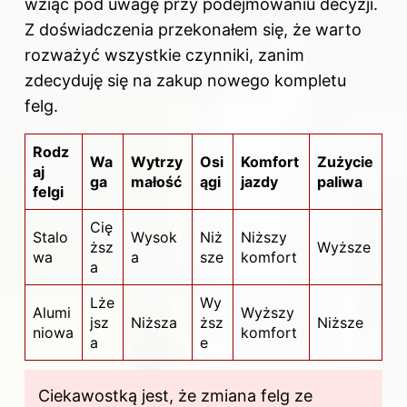
wziąć pod uwagę przy podejmowaniu decyzji.
Z doświadczenia przekonałem się, że warto
rozważyć wszystkie czynniki, zanim
zdecyduję się na zakup nowego kompletu
felg.
Rodz
Wa
Wytrzy
Osi
Komfort
Zużycie
aj
ga
małość
ągi
jazdy
paliwa
felgi
Cię
Stalo
Wysok
Niż
Niższy
ższ
Wyższe
wa
a
sze
komfort
a
Lże
Wy
Alumi
Wyższy
jsz
Niższa
ższ
Niższe
niowa
komfort
a
e
Ciekawostką jest, że zmiana felg ze