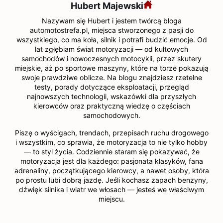
Hubert Majewski
Nazywam się Hubert i jestem twórcą bloga
automotostrefa.pl, miejsca stworzonego z pasji do
wszystkiego, co ma koła, silnik i potrafi budzić emocje. Od
lat zgłębiam świat motoryzacji — od kultowych
samochodów i nowoczesnych motocykli, przez skutery
miejskie, aż po sportowe maszyny, które na torze pokazują
swoje prawdziwe oblicze. Na blogu znajdziesz rzetelne
testy, porady dotyczące eksploatacji, przegląd
najnowszych technologii, wskazówki dla przyszłych
kierowców oraz praktyczną wiedzę o częściach
samochodowych.
Piszę o wyścigach, trendach, przepisach ruchu drogowego
i wszystkim, co sprawia, że motoryzacja to nie tylko hobby
— to styl życia. Codziennie staram się pokazywać, że
motoryzacja jest dla każdego: pasjonata klasyków, fana
adrenaliny, początkującego kierowcy, a nawet osoby, która
po prostu lubi dobrą jazdę. Jeśli kochasz zapach benzyny,
dźwięk silnika i wiatr we włosach — jesteś we właściwym
miejscu.