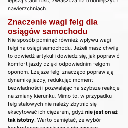
lepszą stabilność, zwłaszcza na trudniejszych
nawierzchniach.
Znaczenie wagi felg dla
osiągów samochodu
Nie sposób pominąć również wpływu wagi
felgi na osiągi samochodu. Jeżeli masz chwilę
to
odwiedź artykuł i dowiedz się, jak poprawić
komfort jazdy dzięki odpowiednim felgom i
oponom
. Lżejsze felgi znacząco poprawiają
dynamikę jazdy, redukując moment
bezwładności i pozwalając na szybsze reakcje
na zmiany kierunku. Mimo to, w przypadku
felg stalowych nie należy zbytnio się
ekscytować ich ciężarem, gdyż
nie jest on aż
tak istotny
. Warto pamiętać, że wybór
konkretnego rozwiązania nie zawsze