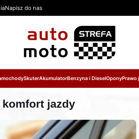
ia
Napisz do nas
amochody
Skuter
Akumulator
Benzyna i Diesel
Opony
Prawo 
 komfort jazdy