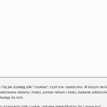
 jak działają pliki "cookies", czyli tzw. ciasteczka. W dużym skró
izowane reklamy i treści, pomiar reklam i treści, badanie odbiorców
dostęp do nich.
rządzenia (pliki cookie, unikalne identyfikatory itp.) mogą być