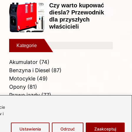
Czy warto kupować
diesla? Przewodnik
dla przyszłych
właścicieli
Kategorie
Akumulator
(74)
Benzyna i Diesel
(87)
Motocykle
(49)
Opony
(81)
Prawo jazdy
(77)
Samochody
(238)
cie
Silnik
(83)
 i
Skuter
(1)
Ustawienia
Odrzuć
Zaakceptuj