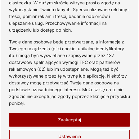
ciasteczka. W dużym skrócie witryna prosi o zgodę na
przyszłych właścicieli
wykorzystanie Twoich danych. Spersonalizowane reklamy i
treści, pomiar reklam i treści, badanie odbiorców i
ulepszanie usług. Przechowywanie informacji na
urządzeniu lub dostęp do nich.
Kategorie
Twoje dane osobowe będą przetwarzane, a informacje z
Akumulator
(74)
Twojego urządzenia (pliki cookie, unikalne identyfikatory
itp.) mogą być wyświetlane i zapisywane przez 137
Benzyna i Diesel
(87)
dostawców spełniających wymogi TFC oraz partnerów
Motocykle
(49)
reklamowych (62) lub im udostępniane. Mogą też być
Opony
(81)
wykorzystywane przez tę witrynę lub aplikację. Niektórzy
Prawo jazdy
(77)
dostawcy mogę przetwarzać Twoje dane osobowe na
podstawie uzasadnionego interesu. Możesz się na to nie
Samochody
(237)
zgodzić nie akceptując zgody poprzez kliknięcie przycisku
Silnik
(83)
poniżej.
Skuter
(1)
Zaakceptuj
Strona główna
Prywatność
Zasady użytkowania
Ustawienia