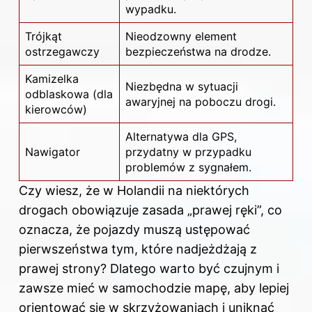
wypadku.
Trójkąt
Nieodzowny element
ostrzegawczy
bezpieczeństwa na drodze
.
Kamizelka
Niezbędna w sytuacji
odblaskowa (dla
awaryjnej na poboczu drogi.
kierowców)
Alternatywa dla GPS,
Nawigator
przydatny w przypadku
problemów z sygnałem.
Czy wiesz, że w Holandii na niektórych
drogach obowiązuje zasada „prawej ręki”, co
oznacza, że pojazdy muszą ustępować
pierwszeństwa tym, które nadjeżdżają z
prawej strony? Dlatego warto być czujnym i
zawsze mieć w samochodzie mapę, aby lepiej
orientować się w skrzyżowaniach i uniknąć