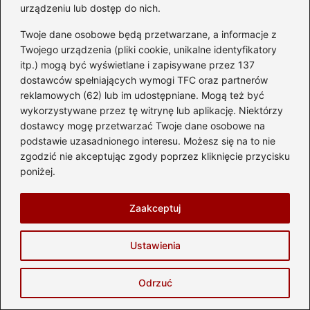
swoje prawdziwe oblicze. Na blogu znajdziesz rzetelne
urządzeniu lub dostęp do nich.
testy, porady dotyczące eksploatacji, przegląd
najnowszych technologii, wskazówki dla przyszłych
Twoje dane osobowe będą przetwarzane, a informacje z
kierowców oraz praktyczną wiedzę o częściach
Twojego urządzenia (pliki cookie, unikalne identyfikatory
samochodowych.
itp.) mogą być wyświetlane i zapisywane przez 137
dostawców spełniających wymogi TFC oraz partnerów
Piszę o wyścigach, trendach, przepisach ruchu drogowego
reklamowych (62) lub im udostępniane. Mogą też być
i wszystkim, co sprawia, że motoryzacja to nie tylko hobby
— to styl życia. Codziennie staram się pokazywać, że
wykorzystywane przez tę witrynę lub aplikację. Niektórzy
motoryzacja jest dla każdego: pasjonata klasyków, fana
dostawcy mogę przetwarzać Twoje dane osobowe na
adrenaliny, początkującego kierowcy, a nawet osoby, która
podstawie uzasadnionego interesu. Możesz się na to nie
po prostu lubi dobrą jazdę. Jeśli kochasz zapach benzyny,
zgodzić nie akceptując zgody poprzez kliknięcie przycisku
dźwięk silnika i wiatr we włosach — jesteś we właściwym
poniżej.
miejscu.
Zaakceptuj
←
Jak skutecznie sprawdzić powietrze w oponach
swojego samochodu?
Ustawienia
→
Objawy problemów z czujnikiem położenia pedału
sprzęgła w Volvo S60
Odrzuć