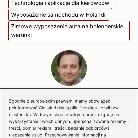
Technologia i aplikacje dla kierowców
Wyposażenie samochodu w Holandii
Zimowe wyposażenie auta na holenderskie
warunki
Hubert Majewski
Zgodnie z europejskim prawem, mamy obowiązek
Nazywam się Hubert i jestem twórcą bloga
poinformować Cię jak działają pliki "cookies", czyli tzw.
automotostrefa.pl, miejsca stworzonego z pasji do
ciasteczka. W dużym skrócie witryna prosi o zgodę na
wszystkiego, co ma koła, silnik i potrafi budzić emocje. Od
wykorzystanie Twoich danych. Spersonalizowane reklamy i
lat zgłębiam świat motoryzacji — od kultowych
treści, pomiar reklam i treści, badanie odbiorców i
samochodów i nowoczesnych motocykli, przez skutery
ulepszanie usług. Przechowywanie informacji na
miejskie, aż po sportowe maszyny, które na torze pokazują