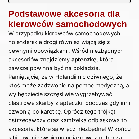
Podstawowe akcesoria dla
kierowców samochodowych
W przypadku kierowców samochodowych
holenderskie drogi również wiążą się z
pewnymi obowiązkami. Wśród niezbędnych
akcesoriów znajdziemy
apteczkę
, która
zawsze powinna być na pokładzie.
Pamiętajcie, że
w Holandii
nic dziwnego, że
ktoś może zadzwonić na pomoc medyczną, a
wy będziecie szczęśliwie wygrzebywać
plastrowe skarby z apteczki, podczas gdy inni
dzwonią po karetkę. Oprócz tego
trójkąt
ostrzegawczy oraz kamizelka odblaskowa
to
akcesoria, które są wręcz niezbędne! W końcu
kibicowanie swojemu pojazdowi z pobocza