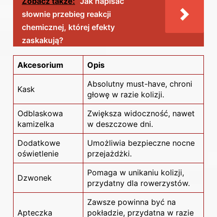
Zobacz także:
Jak napisać
słownie przebieg reakcji
chemicznej, której efekty
zaskakują?
Akcesorium
Opis
Absolutny must-have, chroni
Kask
głowę w razie kolizji.
Odblaskowa
Zwiększa widoczność, nawet
kamizelka
w deszczowe dni.
Dodatkowe
Umożliwia bezpieczne nocne
oświetlenie
przejażdżki.
Pomaga w unikaniu kolizji,
Dzwonek
przydatny dla rowerzystów.
Zawsze powinna być na
Apteczka
pokładzie, przydatna w razie