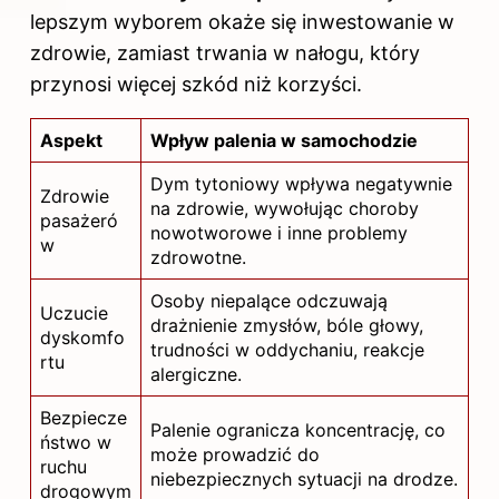
lepszym wyborem okaże się inwestowanie w
zdrowie, zamiast trwania w nałogu, który
przynosi więcej szkód niż korzyści.
Aspekt
Wpływ palenia w samochodzie
Dym tytoniowy wpływa negatywnie
Zdrowie
na zdrowie, wywołując choroby
pasażeró
nowotworowe i inne problemy
w
zdrowotne.
Osoby niepalące odczuwają
Uczucie
drażnienie zmysłów, bóle głowy,
dyskomfo
trudności w oddychaniu, reakcje
rtu
alergiczne.
Bezpiecze
Palenie ogranicza koncentrację, co
ństwo w
może prowadzić do
ruchu
niebezpiecznych sytuacji na drodze.
drogowym