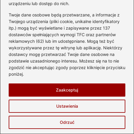
urządzeniu lub dostęp do nich.
Land Rover Defender z USA – legenda
Twoje dane osobowe będą przetwarzane, a informacje z
bezdroży w luksusowym wydaniu
Twojego urządzenia (pliki cookie, unikalne identyfikatory
itp.) mogą być wyświetlane i zapisywane przez 137
2026-08-07
dostawców spełniających wymogi TFC oraz partnerów
reklamowych (62) lub im udostępniane. Mogą też być
wykorzystywane przez tę witrynę lub aplikację. Niektórzy
dostawcy mogę przetwarzać Twoje dane osobowe na
podstawie uzasadnionego interesu. Możesz się na to nie
zgodzić nie akceptując zgody poprzez kliknięcie przycisku
poniżej.
Zaakceptuj
Ustawienia
Gdzie znajduje się filtr paliwa w
Mitsubishi Lancer? Oto przewodnik krok
Odrzuć
po kroku