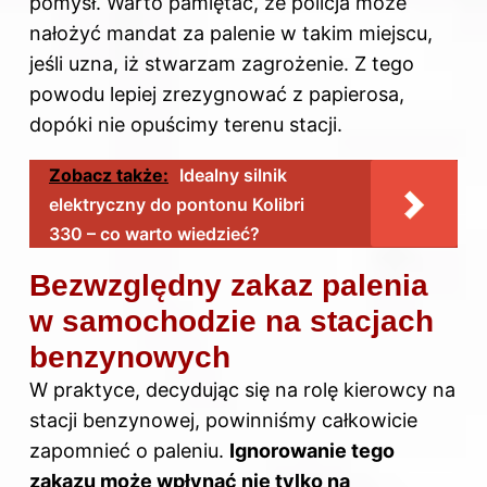
pomysł. Warto pamiętać, że policja może
nałożyć mandat za palenie w takim miejscu,
jeśli uzna, iż stwarzam zagrożenie. Z tego
powodu lepiej zrezygnować z papierosa,
dopóki nie opuścimy terenu stacji.
Zobacz także:
Idealny silnik
elektryczny do pontonu Kolibri
330 – co warto wiedzieć?
Bezwzględny zakaz palenia
w samochodzie na stacjach
benzynowych
W praktyce, decydując się na rolę kierowcy na
stacji benzynowej, powinniśmy całkowicie
zapomnieć o paleniu.
Ignorowanie tego
zakazu może wpłynąć nie tylko na