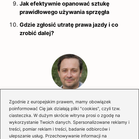
Jak efektywnie opanować sztukę
prawidłowego używania sprzęgła
Gdzie zgłosić utratę prawa jazdy i co
zrobić dalej?
Hubert Majewski
Zgodnie z europejskim prawem, mamy obowiązek
poinformować Cię jak działają pliki "cookies", czyli tzw.
Nazywam się Hubert i jestem twórcą bloga
ciasteczka. W dużym skrócie witryna prosi o zgodę na
automotostrefa.pl, miejsca stworzonego z pasji do
wszystkiego, co ma koła, silnik i potrafi budzić emocje. Od
wykorzystanie Twoich danych. Spersonalizowane reklamy i
lat zgłębiam świat motoryzacji — od kultowych
treści, pomiar reklam i treści, badanie odbiorców i
samochodów i nowoczesnych motocykli, przez skutery
ulepszanie usług. Przechowywanie informacji na