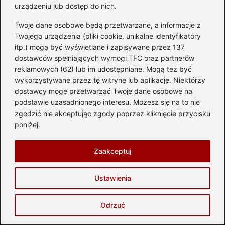
miejskie, aż po sportowe maszyny, które na torze pokazują
urządzeniu lub dostęp do nich.
swoje prawdziwe oblicze. Na blogu znajdziesz rzetelne
testy, porady dotyczące eksploatacji, przegląd
Twoje dane osobowe będą przetwarzane, a informacje z
najnowszych technologii, wskazówki dla przyszłych
Twojego urządzenia (pliki cookie, unikalne identyfikatory
kierowców oraz praktyczną wiedzę o częściach
itp.) mogą być wyświetlane i zapisywane przez 137
samochodowych.
dostawców spełniających wymogi TFC oraz partnerów
Piszę o wyścigach, trendach, przepisach ruchu drogowego
reklamowych (62) lub im udostępniane. Mogą też być
i wszystkim, co sprawia, że motoryzacja to nie tylko hobby
wykorzystywane przez tę witrynę lub aplikację. Niektórzy
— to styl życia. Codziennie staram się pokazywać, że
dostawcy mogę przetwarzać Twoje dane osobowe na
motoryzacja jest dla każdego: pasjonata klasyków, fana
podstawie uzasadnionego interesu. Możesz się na to nie
adrenaliny, początkującego kierowcy, a nawet osoby, która
zgodzić nie akceptując zgody poprzez kliknięcie przycisku
po prostu lubi dobrą jazdę. Jeśli kochasz zapach benzyny,
dźwięk silnika i wiatr we włosach — jesteś we właściwym
poniżej.
miejscu.
Zaakceptuj
←
Ile naprawdę kosztuje wyrobienie prawa jazdy
plastikowego? Sprawdzamy ceny!
Ustawienia
→
Sfs diesel – co warto wiedzieć o oleju napędowym?
Odrzuć