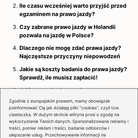
Ile czasu wcześniej warto przyjść przed
egzaminem na prawo jazdy?
Czy zabrane prawo jazdy w Holandii
pozwala na jazdę w Polsce?
Dlaczego nie mogę zdać prawa jazdy?
Najczęstsze przyczyny niepowodzeń
Jakie są koszty badania do prawa jazdy?
Sprawdź, ile musisz zapłacić!
Jakie są realne koszty kursu na prawo
jazdy CE?
Zgodnie z europejskim prawem, mamy obowiązek
poinformować Cię jak działają pliki "cookies", czyli tzw.
Dlaczego zawsze warto mieć przy sobie
ciasteczka. W dużym skrócie witryna prosi o zgodę na
prawo jazdy?
wykorzystanie Twoich danych. Spersonalizowane reklamy i
treści, pomiar reklam i treści, badanie odbiorców i
Jakie są koszty badań do prawa jazdy?
ulepszanie usług. Przechowywanie informacji na