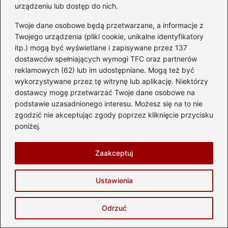
Przewodnik po wydatkach
urządzeniu lub dostęp do nich.
Jakie uprawnienia są potrzebne do jazdy
Twoje dane osobowe będą przetwarzane, a informacje z
Twojego urządzenia (pliki cookie, unikalne identyfikatory
quadem?
itp.) mogą być wyświetlane i zapisywane przez 137
dostawców spełniających wymogi TFC oraz partnerów
Co warto wiedzieć, aby zdać egzamin
reklamowych (62) lub im udostępniane. Mogą też być
prawa jazdy?
wykorzystywane przez tę witrynę lub aplikację. Niektórzy
dostawcy mogę przetwarzać Twoje dane osobowe na
podstawie uzasadnionego interesu. Możesz się na to nie
zgodzić nie akceptując zgody poprzez kliknięcie przycisku
poniżej.
Zaakceptuj
Ustawienia
Hubert Majewski
Nazywam się Hubert i jestem twórcą bloga
Odrzuć
automotostrefa.pl, miejsca stworzonego z pasji do
wszystkiego, co ma koła, silnik i potrafi budzić emocje. Od