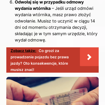
Odwołaj się w przypadku odmowy
wydania wtórnika
– Jeśli urząd odmówi
wydania wtórnika, masz prawo złożyć
odwołanie. Musisz to uczynić w ciągu 14
dni od momentu otrzymania decyzji,
składając je w tym samym urzędzie, który
wydał odmowę.
Zobacz także:
Co grozi za
prowadzenie pojazdu bez prawa
jazdy? Oto konsekwencje, które
musisz znać!