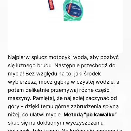
Najpierw spłucz motocykl wodą, aby pozbyć
się luźnego brudu. Następnie przechodź do
mycia! Bez względu na to, jaki środek
wybierzesz, mocz gąbkę w czystej wodzie, a
potem delikatnie przemywaj różne części
maszyny. Pamiętaj, że najlepiej zaczynać od
góry – dzięki temu górne zabrudzenia spłyną
niżej, co ułatwi mycie.
Metodą “po kawałku”
skup się na dokładnym wyczyszczeniu
owiewek, felg i ramy. Na końcu nie zapomnij o