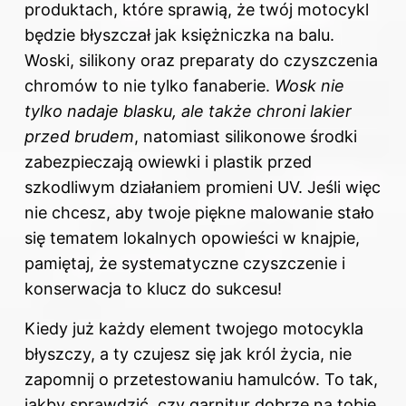
produktach, które sprawią, że twój motocykl
będzie błyszczał jak księżniczka na balu.
Woski, silikony oraz preparaty do czyszczenia
chromów to nie tylko fanaberie.
Wosk nie
tylko nadaje blasku, ale także chroni lakier
przed brudem
, natomiast silikonowe środki
zabezpieczają owiewki i plastik przed
szkodliwym działaniem promieni UV. Jeśli więc
nie chcesz, aby twoje piękne malowanie stało
się tematem lokalnych opowieści w knajpie,
pamiętaj, że systematyczne czyszczenie i
konserwacja to klucz do sukcesu!
Kiedy już każdy element twojego motocykla
błyszczy, a ty czujesz się jak król życia, nie
zapomnij o przetestowaniu hamulców. To tak,
jakby sprawdzić, czy garnitur dobrze na tobie