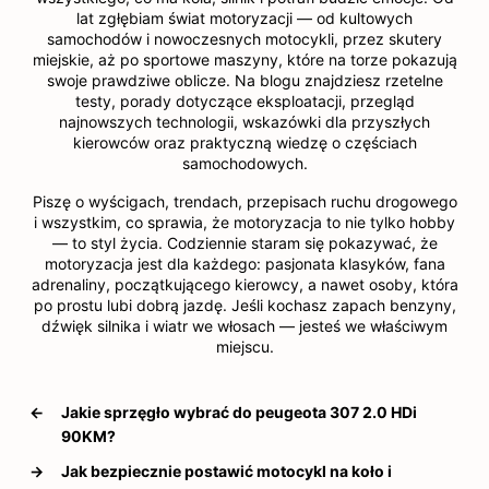
lat zgłębiam świat motoryzacji — od kultowych
samochodów i nowoczesnych motocykli, przez skutery
miejskie, aż po sportowe maszyny, które na torze pokazują
swoje prawdziwe oblicze. Na blogu znajdziesz rzetelne
testy, porady dotyczące eksploatacji, przegląd
najnowszych technologii, wskazówki dla przyszłych
kierowców oraz praktyczną wiedzę o częściach
samochodowych.
Piszę o wyścigach, trendach, przepisach ruchu drogowego
i wszystkim, co sprawia, że motoryzacja to nie tylko hobby
— to styl życia. Codziennie staram się pokazywać, że
motoryzacja jest dla każdego: pasjonata klasyków, fana
adrenaliny, początkującego kierowcy, a nawet osoby, która
po prostu lubi dobrą jazdę. Jeśli kochasz zapach benzyny,
dźwięk silnika i wiatr we włosach — jesteś we właściwym
miejscu.
←
Jakie sprzęgło wybrać do peugeota 307 2.0 HDi
90KM?
→
Jak bezpiecznie postawić motocykl na koło i