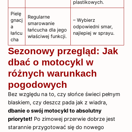
plastikowych.
Pielę
Regularne
gnacj
– Wybierz
smarowanie
a
odpowiedni smar,
łańcucha dla jego
łańcu
najlepiej w sprayu.
właściwej funkcji.
cha
Sezonowy przegląd: Jak
dbać o motocykl w
różnych warunkach
pogodowych
Bez względu na to, czy słońce świeci pełnym
blaskiem, czy deszcz pada jak z wiadra,
dbanie o swój motocykl to absolutny
priorytet!
Po zimowej przerwie dobrze jest
starannie przygotować się do nowego