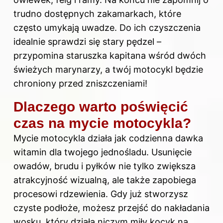
trudno dostępnych zakamarkach, które
często umykają uwadze. Do ich czyszczenia
idealnie sprawdzi się stary pędzel –
przypomina staruszka kapitana wśród dwóch
świeżych marynarzy, a twój motocykl będzie
chroniony przed zniszczeniami!
Dlaczego warto poświęcić
czas na mycie motocykla?
Mycie motocykla działa jak codzienna dawka
witamin dla twojego jednośladu. Usunięcie
owadów, brudu i pyłków nie tylko zwiększa
atrakcyjność wizualną, ale także zapobiega
procesowi rdzewienia. Gdy już stworzysz
czyste podłoże, możesz przejść do nakładania
wosku, który działa niczym miły kocyk na