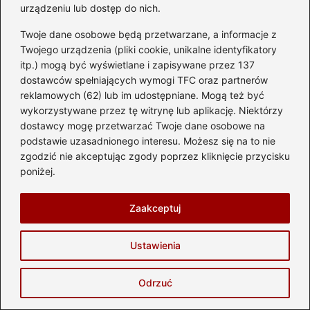
urządzeniu lub dostęp do nich.
Twoje dane osobowe będą przetwarzane, a informacje z
Witryna internetowa
Twojego urządzenia (pliki cookie, unikalne identyfikatory
itp.) mogą być wyświetlane i zapisywane przez 137
dostawców spełniających wymogi TFC oraz partnerów
reklamowych (62) lub im udostępniane. Mogą też być
Zapamiętaj moje dane w tej przeglądarce
podczas pisania kolejnych komentarzy.
wykorzystywane przez tę witrynę lub aplikację. Niektórzy
dostawcy mogę przetwarzać Twoje dane osobowe na
podstawie uzasadnionego interesu. Możesz się na to nie
zgodzić nie akceptując zgody poprzez kliknięcie przycisku
poniżej.
Poczytaj więcej
Zaakceptuj
Ustawienia
Odrzuć