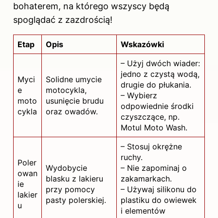
bohaterem, na którego wszyscy będą
spoglądać z zazdrością!
Etap
Opis
Wskazówki
– Użyj dwóch wiader:
jedno z czystą wodą,
Myci
Solidne umycie
drugie do płukania.
e
motocykla,
– Wybierz
moto
usunięcie brudu
odpowiednie środki
cykla
oraz owadów.
czyszczące, np.
Motul Moto Wash.
– Stosuj okrężne
ruchy.
Poler
Wydobycie
– Nie zapominaj o
owan
blasku z lakieru
zakamarkach.
ie
przy pomocy
– Używaj silikonu do
lakier
pasty polerskiej.
plastiku do owiewek
u
i elementów