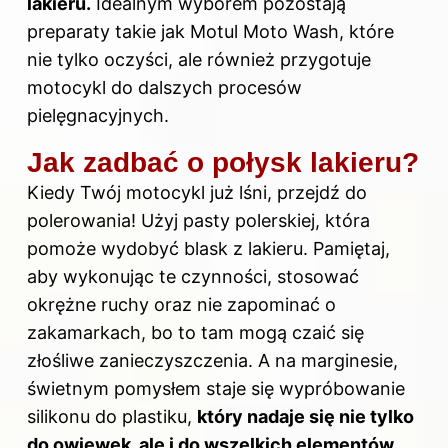
lakieru.
Idealnym wyborem pozostają
preparaty takie jak Motul Moto Wash, które
nie tylko oczyści, ale również przygotuje
motocykl do dalszych procesów
pielęgnacyjnych.
Jak zadbać o połysk lakieru?
Kiedy Twój motocykl już lśni, przejdź do
polerowania! Użyj pasty polerskiej, która
pomoże wydobyć blask z lakieru. Pamiętaj,
aby wykonując te czynności, stosować
okrężne ruchy oraz nie zapominać o
zakamarkach, bo to tam mogą czaić się
złośliwe zanieczyszczenia. A na marginesie,
świetnym pomysłem staje się wypróbowanie
silikonu do plastiku,
który nadaje się nie tylko
do owiewek, ale i do wszelkich elementów