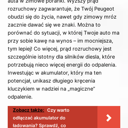
auta w zimowe poranki. Wyższy prąd
rozruchowy zagwarantuje, że Twój Peugeot
obudzi się do życia, nawet gdy zimowy mróz
zacznie dawać się we znaki. Można to
porównać do sytuacji, w której Twoje auto ma
przy sobie kawę na wynos – im mocniejsza,
tym lepiej! Co więcej, prąd rozruchowy jest
szczególnie istotny dla silników diesla, które
potrzebują nieco więcej energii do odpalenia.
Inwestując w akumulator, który ma ten
potencjał, unikasz długiego kręcenia
kluczykiem w nadziei na „magiczne”
odpalenie.
Zobacz także:
Czy warto
odłączać akumulator do
ładowania? Sprawdź, co