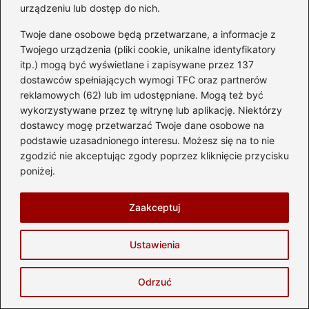
Hubert Majewski
urządzeniu lub dostęp do nich.
Nazywam się Hubert i jestem twórcą bloga
Twoje dane osobowe będą przetwarzane, a informacje z
automotostrefa.pl, miejsca stworzonego z pasji do
Twojego urządzenia (pliki cookie, unikalne identyfikatory
wszystkiego, co ma koła, silnik i potrafi budzić emocje. Od
lat zgłębiam świat motoryzacji — od kultowych
itp.) mogą być wyświetlane i zapisywane przez 137
samochodów i nowoczesnych motocykli, przez skutery
dostawców spełniających wymogi TFC oraz partnerów
miejskie, aż po sportowe maszyny, które na torze pokazują
reklamowych (62) lub im udostępniane. Mogą też być
swoje prawdziwe oblicze. Na blogu znajdziesz rzetelne
wykorzystywane przez tę witrynę lub aplikację. Niektórzy
testy, porady dotyczące eksploatacji, przegląd
dostawcy mogę przetwarzać Twoje dane osobowe na
najnowszych technologii, wskazówki dla przyszłych
podstawie uzasadnionego interesu. Możesz się na to nie
kierowców oraz praktyczną wiedzę o częściach
samochodowych.
zgodzić nie akceptując zgody poprzez kliknięcie przycisku
poniżej.
Piszę o wyścigach, trendach, przepisach ruchu drogowego
i wszystkim, co sprawia, że motoryzacja to nie tylko hobby
— to styl życia. Codziennie staram się pokazywać, że
Zaakceptuj
motoryzacja jest dla każdego: pasjonata klasyków, fana
adrenaliny, początkującego kierowcy, a nawet osoby, która
Ustawienia
po prostu lubi dobrą jazdę. Jeśli kochasz zapach benzyny,
dźwięk silnika i wiatr we włosach — jesteś we właściwym
miejscu.
Odrzuć