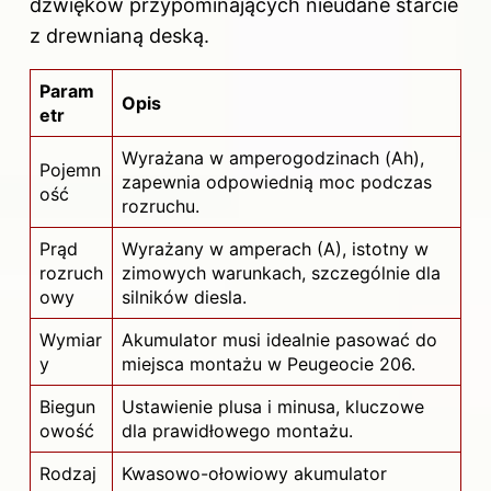
dźwięków przypominających nieudane starcie
z drewnianą deską.
Param
Opis
etr
Wyrażana w amperogodzinach (Ah),
Pojemn
zapewnia odpowiednią moc podczas
ość
rozruchu.
Prąd
Wyrażany w amperach (A), istotny w
rozruch
zimowych warunkach, szczególnie dla
owy
silników diesla.
Wymiar
Akumulator musi idealnie pasować do
y
miejsca montażu w Peugeocie 206.
Biegun
Ustawienie plusa i minusa, kluczowe
owość
dla prawidłowego montażu.
Rodzaj
Kwasowo-ołowiowy akumulator