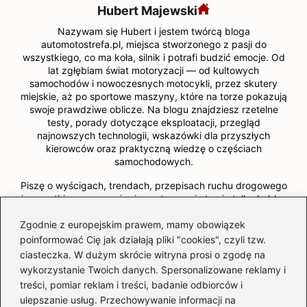
Hubert Majewski
Nazywam się Hubert i jestem twórcą bloga
automotostrefa.pl, miejsca stworzonego z pasji do
wszystkiego, co ma koła, silnik i potrafi budzić emocje. Od
lat zgłębiam świat motoryzacji — od kultowych
samochodów i nowoczesnych motocykli, przez skutery
miejskie, aż po sportowe maszyny, które na torze pokazują
swoje prawdziwe oblicze. Na blogu znajdziesz rzetelne
testy, porady dotyczące eksploatacji, przegląd
najnowszych technologii, wskazówki dla przyszłych
kierowców oraz praktyczną wiedzę o częściach
samochodowych.
Piszę o wyścigach, trendach, przepisach ruchu drogowego
i wszystkim, co sprawia, że motoryzacja to nie tylko hobby
— to styl życia. Codziennie staram się pokazywać, że
Zgodnie z europejskim prawem, mamy obowiązek
motoryzacja jest dla każdego: pasjonata klasyków, fana
adrenaliny, początkującego kierowcy, a nawet osoby, która
poinformować Cię jak działają pliki "cookies", czyli tzw.
po prostu lubi dobrą jazdę. Jeśli kochasz zapach benzyny,
ciasteczka. W dużym skrócie witryna prosi o zgodę na
dźwięk silnika i wiatr we włosach — jesteś we właściwym
wykorzystanie Twoich danych. Spersonalizowane reklamy i
miejscu.
treści, pomiar reklam i treści, badanie odbiorców i
ulepszanie usług. Przechowywanie informacji na