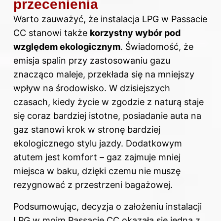
przecenienia
Warto zauważyć, że instalacja LPG w Passacie
CC stanowi także
korzystny wybór pod
względem ekologicznym
. Świadomość, że
emisja spalin przy zastosowaniu gazu
znacząco maleje, przekłada się na mniejszy
wpływ na środowisko. W dzisiejszych
czasach, kiedy życie w zgodzie z naturą staje
się coraz bardziej istotne, posiadanie auta na
gaz stanowi krok w stronę bardziej
ekologicznego stylu jazdy. Dodatkowym
atutem jest komfort – gaz zajmuje mniej
miejsca w baku, dzięki czemu nie muszę
rezygnować z przestrzeni bagażowej.
Podsumowując, decyzja o założeniu instalacji
LPG w moim Passacie CC okazała się jedną z