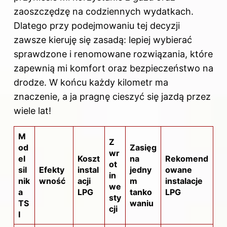
zaoszczędzę na codziennych wydatkach.
Dlatego przy podejmowaniu tej decyzji
zawsze kieruję się zasadą: lepiej wybierać
sprawdzone i renomowane rozwiązania, które
zapewnią mi komfort oraz bezpieczeństwo na
drodze. W końcu każdy kilometr ma
znaczenie, a ja pragnę cieszyć się jazdą przez
wiele lat!
M
Z
od
Zasięg
wr
el
Koszt
na
Rekomend
ot
sil
Efekty
instal
jedny
owane
in
nik
wność
acji
m
instalacje
we
a
LPG
tanko
LPG
sty
TS
waniu
cji
I