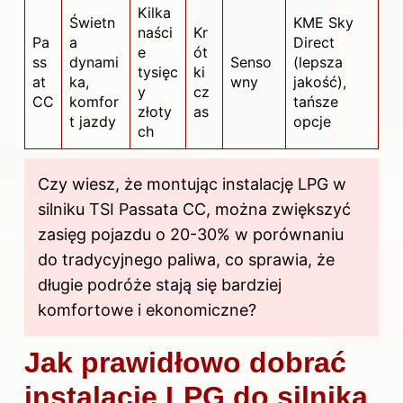
Kilka
Świetn
KME Sky
naści
Kr
Pa
a
Direct
e
ót
ss
dynami
Senso
(lepsza
tysięc
ki
at
ka,
wny
jakość),
y
cz
CC
komfor
tańsze
złoty
as
t jazdy
opcje
ch
Czy wiesz, że montując instalację LPG w
silniku TSI Passata CC, można zwiększyć
zasięg pojazdu o 20-30% w porównaniu
do tradycyjnego paliwa, co sprawia, że
długie podróże stają się bardziej
komfortowe i ekonomiczne?
Jak prawidłowo dobrać
instalację LPG do silnika