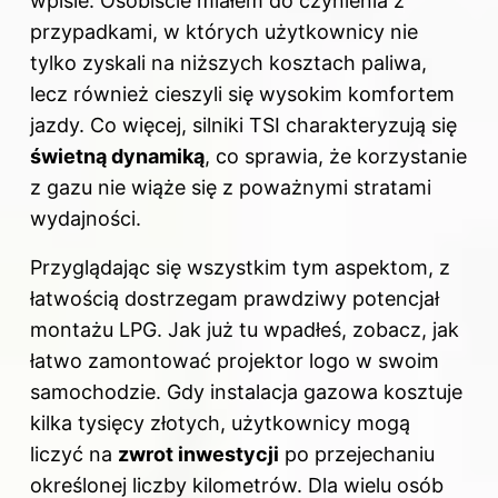
wpisie
. Osobiście miałem do czynienia z
przypadkami, w których użytkownicy nie
tylko zyskali na niższych kosztach paliwa,
lecz również cieszyli się wysokim komfortem
jazdy. Co więcej, silniki TSI charakteryzują się
świetną dynamiką
, co sprawia, że korzystanie
z gazu nie wiąże się z poważnymi stratami
wydajności.
Przyglądając się wszystkim tym aspektom, z
łatwością dostrzegam prawdziwy potencjał
montażu LPG. Jak już tu wpadłeś, zobacz,
jak
łatwo zamontować projektor logo w swoim
samochodzie
. Gdy instalacja gazowa kosztuje
kilka tysięcy złotych, użytkownicy mogą
liczyć na
zwrot inwestycji
po przejechaniu
określonej liczby kilometrów. Dla wielu osób