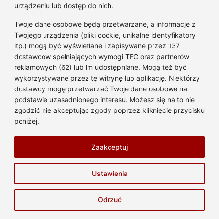
urządzeniu lub dostęp do nich.
←
Ile oleju potrzebuje Mercedes W211 2.7 CDI?
Sprawdź nasze wskazówki!
Twoje dane osobowe będą przetwarzane, a informacje z
→
Jak skutecznie przeprowadzić kupno samochodu w
Twojego urządzenia (pliki cookie, unikalne identyfikatory
leasing? Praktyczny przewodnik
itp.) mogą być wyświetlane i zapisywane przez 137
dostawców spełniających wymogi TFC oraz partnerów
reklamowych (62) lub im udostępniane. Mogą też być
wykorzystywane przez tę witrynę lub aplikację. Niektórzy
Dodaj komentarz
dostawcy mogę przetwarzać Twoje dane osobowe na
podstawie uzasadnionego interesu. Możesz się na to nie
zgodzić nie akceptując zgody poprzez kliknięcie przycisku
Twój adres email nie zostanie opublikowany.
poniżej.
Wymagane pola są oznaczone
*
Komentarz
*
Zaakceptuj
Ustawienia
Odrzuć