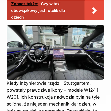
Zobacz także:
Czy w taxi
obowiązkowy jest fotelik dla
dzieci?
Kiedy inżynierowie rządzili Stuttgartem,
powstały prawdziwe ikony – modele W124 i
W201. Ich konstrukcja nadwozia była na tyle
solidna, że niejeden mechanik klął dzień, w
którym musiał je naprawiać. Oczywiście, te