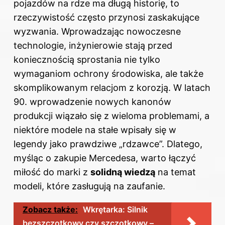
pojazdów na rdze ma długą historię, to
rzeczywistość często przynosi zaskakujące
wyzwania. Wprowadzając nowoczesne
technologie, inżynierowie stają przed
koniecznością sprostania nie tylko
wymaganiom ochrony środowiska, ale także
skomplikowanym relacjom z korozją. W latach
90. wprowadzenie nowych kanonów
produkcji wiązało się z wieloma problemami, a
niektóre modele na stałe wpisały się w
legendy jako prawdziwe „rdzawce”. Dlatego,
myśląc o zakupie Mercedesa, warto łączyć
miłość do marki z
solidną wiedzą
na temat
modeli, które zasługują na zaufanie.
Zobacz także:
Wkrętarka: Silnik
bezszczotkowy czy szczotkowy –