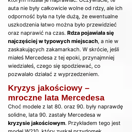
auta nie były całkowicie wolne od rdzy, ale ich
odporność była na tyle dużą, że ewentualne
uszkodzenia łatwo można było przewidzieć
oraz naprawić na czas.
Rdza pojawiała się
najczęściej w typowych miejscach
, a nie w
zaskakujących zakamarkach. W skrócie, jeśli
miałeś
Mercedesa
z tej epoki, przynajmniej
wiedziałeś, czego się spodziewać, co
pozwalało działać z wyprzedzeniem.
Kryzys jakościowy –
mroczne lata Mercedesa
Choć modele z lat 80. oraz 90. były naprawdę
solidne, lata 90. zastały Mercedesa w
kryzysie jakościowym
. Przykładem tego jest
model W210, który zyskał przydomek