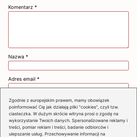
Komentarz
*
Nazwa
*
Adres email
*
Zgodnie z europejskim prawem, mamy obowiązek
Witryna internetowa
poinformować Cię jak działają pliki "cookies", czyli tzw.
ciasteczka. W dużym skrócie witryna prosi o zgodę na
wykorzystanie Twoich danych. Spersonalizowane reklamy i
Zapamiętaj moje dane w tej przeglądarce
treści, pomiar reklam i treści, badanie odbiorców i
podczas pisania kolejnych komentarzy.
ulepszanie usług. Przechowywanie informacji na