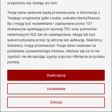
urządzeniu lub dostęp do nich.
Twoje dane osobowe będą przetwarzane, a informacje z
Twojego urządzenia (pliki cookie, unikalne identyfikatory
itp.) mogą być wyświetlane i zapisywane przez 137
Poczytaj więcej
dostawców spełniających wymogi TFC oraz partnerów
reklamowych (62) lub im udostępniane. Mogą też być
wykorzystywane przez tę witrynę lub aplikację. Niektórzy
dostawcy mogę przetwarzać Twoje dane osobowe na
podstawie uzasadnionego interesu. Możesz się na to nie
zgodzić nie akceptując zgody poprzez kliknięcie przycisku
poniżej.
Zaakceptuj
Ustawienia
Gdzie znajduje się filtr paliwa w
Mitsubishi Lancer? Oto przewodnik krok
Odrzuć
po kroku
2026-05-29