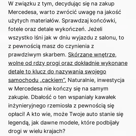
W związku z tym, decydując
się na zakup
Mercedesa, warto zwrócić uwagę na jakość
użytych materiałów. Sprawdzaj końcówki,
fotele oraz detale wykończeń. Jeżeli
wszystko lśni jak w dniu wyjazdu z salonu, to
z pewnością masz do czynienia z
prawdziwym skarbem.
Skórzane wnętrze,
wolne od rdzy progi oraz dokładnie wykonane
detale to klucz do nazywania swojego
samochodu „cackiem”.
Naturalnie, inwestycja
w Mercedesa nie kończy się na samym
zakupie. Dbałość o ten wspaniały kawałek
inżynieryjnego rzemiosła z pewnością się
opłaci! A kto wie, może Twoje auto stanie się
legendą, jak dawne modele, które podbijały
drogi w wielu krajach?