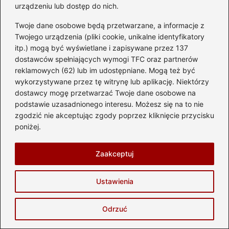
urządzeniu lub dostęp do nich.
Twoje dane osobowe będą przetwarzane, a informacje z
Twojego urządzenia (pliki cookie, unikalne identyfikatory
itp.) mogą być wyświetlane i zapisywane przez 137
dostawców spełniających wymogi TFC oraz partnerów
reklamowych (62) lub im udostępniane. Mogą też być
Co grozi kierowcy za jazdę bez
wykorzystywane przez tę witrynę lub aplikację. Niektórzy
dostawcy mogę przetwarzać Twoje dane osobowe na
uprawnień samochodem? Dowiedz się,
podstawie uzasadnionego interesu. Możesz się na to nie
jakie są konsekwencje!
zgodzić nie akceptując zgody poprzez kliknięcie przycisku
2026-05-25
poniżej.
Zaakceptuj
Ustawienia
Odrzuć
Silnik