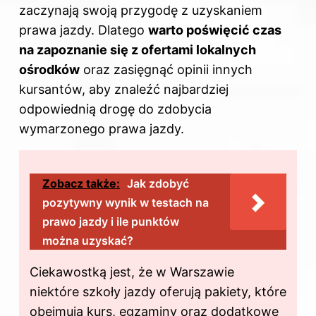
zaczynają swoją przygodę z uzyskaniem
prawa jazdy. Dlatego
warto poświęcić czas
na zapoznanie się z ofertami lokalnych
ośrodków
oraz zasięgnąć opinii innych
kursantów, aby znaleźć najbardziej
odpowiednią drogę do zdobycia
wymarzonego prawa jazdy.
Zobacz także:
Jak zdobyć
pozytywny wynik w testach na
prawo jazdy i ile punktów
można uzyskać?
Ciekawostką jest, że w Warszawie
niektóre szkoły jazdy oferują pakiety, które
obejmują kurs, egzaminy oraz dodatkowe