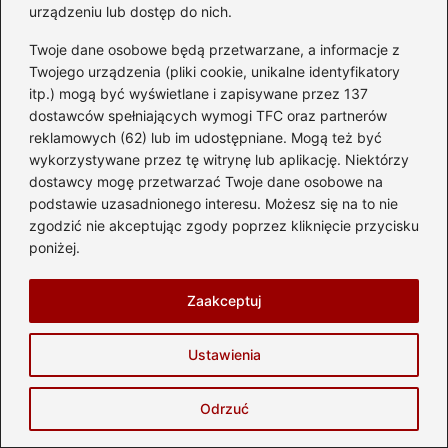
urządzeniu lub dostęp do nich.
Twój adres email nie zostanie opublikowany.
Twoje dane osobowe będą przetwarzane, a informacje z
Wymagane pola są oznaczone
*
Twojego urządzenia (pliki cookie, unikalne identyfikatory
itp.) mogą być wyświetlane i zapisywane przez 137
Komentarz
*
dostawców spełniających wymogi TFC oraz partnerów
reklamowych (62) lub im udostępniane. Mogą też być
wykorzystywane przez tę witrynę lub aplikację. Niektórzy
dostawcy mogę przetwarzać Twoje dane osobowe na
podstawie uzasadnionego interesu. Możesz się na to nie
zgodzić nie akceptując zgody poprzez kliknięcie przycisku
poniżej.
Nazwa
*
Zaakceptuj
Adres email
*
Ustawienia
Odrzuć
Witryna internetowa