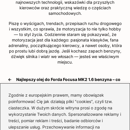
najnowszych technologii, wskazówki dla przyszłych
kierowców oraz praktyczną wiedzę o częściach
samochodowych.
Piszę o wyścigach, trendach, przepisach ruchu drogowego
i wszystkim, co sprawia, że motoryzacja to nie tylko hobby
— to styl życia. Codziennie staram się pokazywać, że
motoryzacja jest dla każdego: pasjonata klasyków, fana
adrenaliny, początkującego kierowcy, a nawet osoby, która
po prostu lubi dobrą jazdę. Jeśli kochasz zapach benzyny,
dźwięk silnika i wiatr we włosach — jesteś we właściwym
miejscu.
←
Najlepszy olej do Forda Focusa MK2 1.6 benzyna – co
wybrać?
Zgodnie z europejskim prawem, mamy obowiązek
→
Czy będzie taxi 5? Oto, co wiemy o przyszłości
poinformować Cię jak działają pliki "cookies", czyli tzw.
kultowego filmu
ciasteczka. W dużym skrócie witryna prosi o zgodę na
wykorzystanie Twoich danych. Spersonalizowane reklamy i
treści, pomiar reklam i treści, badanie odbiorców i
ulepszanie usług. Przechowywanie informacji na
Dodaj komentarz