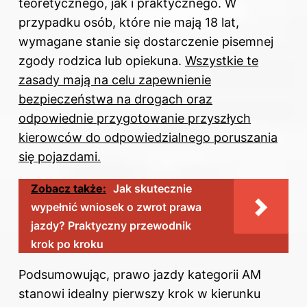
teoretycznego, jak i praktycznego. W
przypadku osób, które nie mają 18 lat,
wymagane stanie się dostarczenie pisemnej
zgody rodzica lub opiekuna.
Wszystkie te
zasady mają na celu zapewnienie
bezpieczeństwa na drogach oraz
odpowiednie przygotowanie przyszłych
kierowców do odpowiedzialnego poruszania
się pojazdami.
Zobacz także:
Jak skutecznie
wypełnić wniosek o zwrot prawa
jazdy? Praktyczny przewodnik
krok po kroku
Podsumowując, prawo jazdy kategorii AM
stanowi idealny pierwszy krok w kierunku