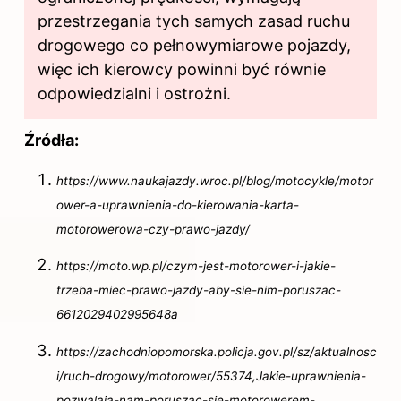
przestrzegania tych samych zasad ruchu
drogowego co pełnowymiarowe pojazdy,
więc ich kierowcy powinni być równie
odpowiedzialni i ostrożni.
Źródła:
https://www.naukajazdy.wroc.pl/blog/motocykle/motor
ower-a-uprawnienia-do-kierowania-karta-
motorowerowa-czy-prawo-jazdy/
https://moto.wp.pl/czym-jest-motorower-i-jakie-
trzeba-miec-prawo-jazdy-aby-sie-nim-poruszac-
6612029402995648a
https://zachodniopomorska.policja.gov.pl/sz/aktualnosc
i/ruch-drogowy/motorower/55374,Jakie-uprawnienia-
pozwalaja-nam-poruszac-sie-motorowerem-