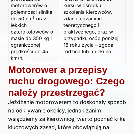
motorowerów o
kursu w ośrodku
pojemności silnika
szkolenia kierowców,
do 50 cm³ oraz
zdanie egzaminu
lekkich
teoretycznego i
czterokołowców o
praktycznego, oraz w
masie do 350 kg i
przypadku osób poniżej
ograniczonej
18 roku życia – zgoda
prędkości do 45
rodzica lub opiekuna.
km/h.
Motorower a przepisy
ruchu drogowego: Czego
należy przestrzegać?
Jeżdżenie motorowerem to doskonały sposób
na odkrywanie okolicy, jednak zanim
wsiądziemy za kierownicę, warto poznać kilka
kluczowych zasad, które obowiązują na