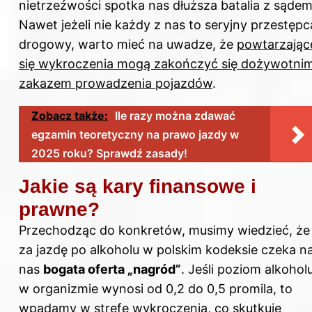
nietrzeźwości spotka nas dłuższa batalia z sądem
Nawet jeżeli nie każdy z nas to seryjny przestępc
drogowy, warto mieć na uwadze, że
powtarzając
się wykroczenia mogą zakończyć się dożywotni
zakazem prowadzenia pojazdów
.
Zobacz także:
Ile razy można zdawać
egzamin teoretyczny na prawo jazdy w
2025 roku? Sprawdź zasady!
Jakie są kary finansowe i
prawne?
Przechodząc do konkretów, musimy wiedzieć, że
za jazdę po alkoholu w polskim kodeksie czeka n
nas
bogata oferta „nagród”
. Jeśli poziom alkohol
w organizmie wynosi od 0,2 do 0,5 promila, to
wpadamy w strefę wykroczenia, co skutkuje