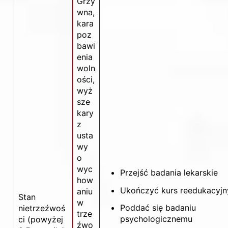
Grzy
wna,
kara
poz
bawi
enia
woln
ości,
wyż
sze
kary
z
usta
wy
o
wyc
Przejść badania lekarskie
how
Ukończyć kurs reedukacyjn
aniu
Stan
w
Poddać się badaniu
nietrzeźwoś
trze
psychologicznemu
ci (powyżej
źwo