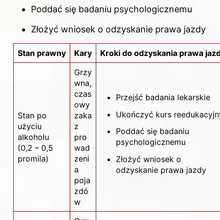
Poddać się badaniu psychologicznemu
Złożyć wniosek o odzyskanie prawa jazdy
Stan prawny
Kary
Kroki do odzyskania prawa jaz
Grzy
wna,
czas
Przejść badania lekarskie
owy
Ukończyć kurs reedukacyjn
Stan po
zaka
użyciu
z
Poddać się badaniu
alkoholu
pro
psychologicznemu
(0,2 – 0,5
wad
promila)
zeni
Złożyć wniosek o
a
odzyskanie prawa jazdy
poja
zdó
w