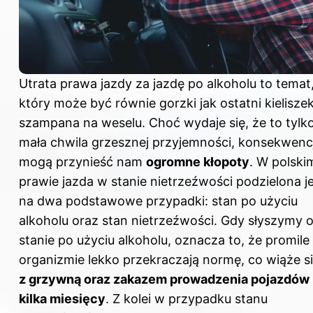
Utrata prawa jazdy za jazdę po alkoholu to temat
który może być równie gorzki jak ostatni kielisze
szampana na weselu. Choć wydaje się, że to tylk
mała chwila grzesznej przyjemności, konsekwenc
mogą przynieść nam
ogromne kłopoty
. W polski
prawie jazda w stanie nietrzeźwości podzielona j
na dwa podstawowe przypadki: stan po użyciu
alkoholu oraz stan nietrzeźwości. Gdy słyszymy 
stanie po użyciu alkoholu, oznacza to, że promile
organizmie lekko przekraczają normę, co wiąże s
z grzywną oraz zakazem prowadzenia pojazdów
kilka miesięcy
. Z kolei w przypadku stanu