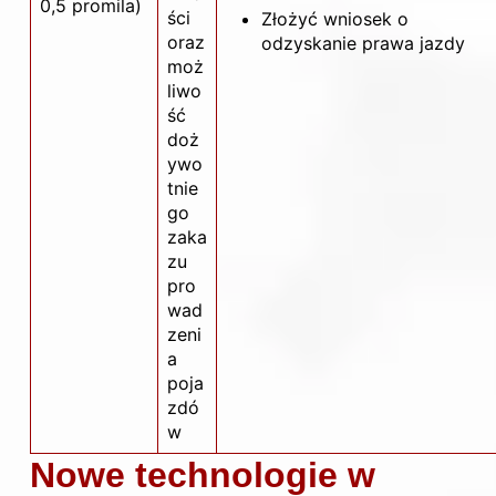
0,5 promila)
ści
Złożyć wniosek o
oraz
odzyskanie prawa jazdy
moż
liwo
ść
doż
ywo
tnie
go
zaka
zu
pro
wad
zeni
a
poja
zdó
w
Nowe technologie w