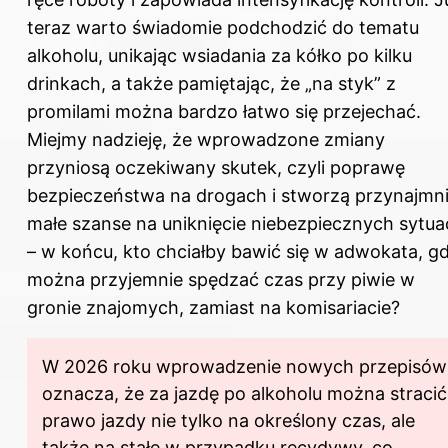
teraz warto świadomie podchodzić do tematu
alkoholu, unikając wsiadania za kółko po kilku
drinkach, a także pamiętając, że „na styk” z
promilami można bardzo łatwo się przejechać.
Miejmy nadzieję, że wprowadzone zmiany
przyniosą oczekiwany skutek, czyli poprawę
bezpieczeństwa na drogach i stworzą przynajmni
małe szanse na uniknięcie niebezpiecznych sytuac
– w końcu, kto chciałby bawić się w adwokata, g
można przyjemnie spędzać czas przy piwie w
gronie znajomych, zamiast na komisariacie?
W 2026 roku wprowadzenie nowych przepisów
oznacza, że za jazdę po alkoholu można stracić
prawo jazdy nie tylko na określony czas, ale
także na stałe w przypadku recydywy, co