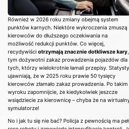
Również w 2026 roku zmiany obejmą system
punktów karnych. Niektóre wykroczenia zmuszą
kierowców do dłuższego oczekiwania na
możliwość redukcji punktów. Co więcej,
recydywiści
otrzymają znacznie dotkliwsze kary
tym dożywotni zakaz prowadzenia pojazdów dla
tych, którzy wielokrotnie łamali przepisy. Statysty
ujawniają, że w 2025 roku prawie 50 tysięcy
kierowców złamało zakaz prowadzenia. Po takim
wyroku zapomnijcie, że kiedykolwiek jeszcze
wsiądziecie za kierownicę – chyba że na wirtual
symulatorze!
No i jak tu się nie bać? Policja z pewnością ma pe
ręce roboty i zapowiada intensyfikację kontroli. J