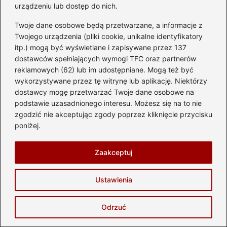
urządzeniu lub dostęp do nich.
Twoje dane osobowe będą przetwarzane, a informacje z
Kiedy najlepiej zakładać letnie opony,
Twojego urządzenia (pliki cookie, unikalne identyfikatory
itp.) mogą być wyświetlane i zapisywane przez 137
aby zapewnić sobie bezpieczeństwo na
dostawców spełniających wymogi TFC oraz partnerów
drodze?
reklamowych (62) lub im udostępniane. Mogą też być
2026-05-29
wykorzystywane przez tę witrynę lub aplikację. Niektórzy
dostawcy mogę przetwarzać Twoje dane osobowe na
podstawie uzasadnionego interesu. Możesz się na to nie
zgodzić nie akceptując zgody poprzez kliknięcie przycisku
poniżej.
Zaakceptuj
Ustawienia
Odrzuć