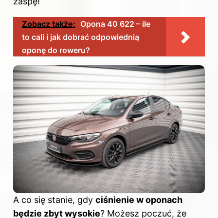
zaspę!
Zobacz także:
Opona 40 622 – ile
to cali i jak dobrać odpowiednią
oponę do roweru?
A co się stanie, gdy
ciśnienie w
oponach
będzie zbyt wysokie
? Możesz poczuć, że