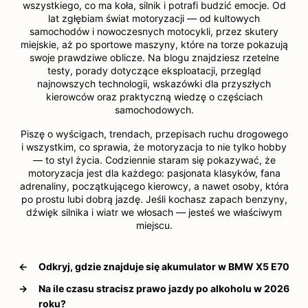
wszystkiego, co ma koła, silnik i potrafi budzić emocje. Od
lat zgłębiam świat motoryzacji — od kultowych
samochodów i nowoczesnych motocykli, przez skutery
miejskie, aż po sportowe maszyny, które na torze pokazują
swoje prawdziwe oblicze. Na blogu znajdziesz rzetelne
testy, porady dotyczące eksploatacji, przegląd
najnowszych technologii, wskazówki dla przyszłych
kierowców oraz praktyczną wiedzę o częściach
samochodowych.
Piszę o wyścigach, trendach, przepisach ruchu drogowego
i wszystkim, co sprawia, że motoryzacja to nie tylko hobby
— to styl życia. Codziennie staram się pokazywać, że
motoryzacja jest dla każdego: pasjonata klasyków, fana
adrenaliny, początkującego kierowcy, a nawet osoby, która
po prostu lubi dobrą jazdę. Jeśli kochasz zapach benzyny,
dźwięk silnika i wiatr we włosach — jesteś we właściwym
miejscu.
←
Odkryj, gdzie znajduje się akumulator w BMW X5 E70
→
Na ile czasu stracisz prawo jazdy po alkoholu w 2026
roku?