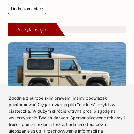
Poczytaj więcej
Zgodnie z europejskim prawem, mamy obowiązek
poinformować Cię jak działają pliki "cookies", czyli tzw.
ciasteczka. W dużym skrócie witryna prosi o zgodę na
Land Rover Defender z USA – legenda
wykorzystanie Twoich danych. Spersonalizowane reklamy i
bezdroży w luksusowym wydaniu
treści, pomiar reklam i treści, badanie odbiorców i
2026-08-07
ulepszanie usług. Przechowywanie informacji na