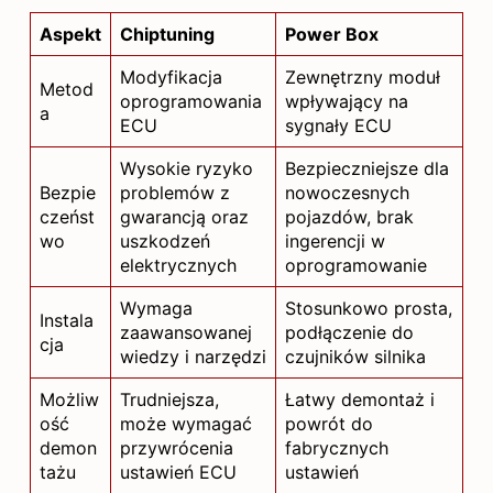
Aspekt
Chiptuning
Power Box
Modyfikacja
Zewnętrzny moduł
Metod
oprogramowania
wpływający na
a
ECU
sygnały ECU
Wysokie ryzyko
Bezpieczniejsze dla
Bezpie
problemów z
nowoczesnych
czeńst
gwarancją oraz
pojazdów, brak
wo
uszkodzeń
ingerencji w
elektrycznych
oprogramowanie
Wymaga
Stosunkowo prosta,
Instala
zaawansowanej
podłączenie do
cja
wiedzy i narzędzi
czujników silnika
Możliw
Trudniejsza,
Łatwy demontaż i
ość
może wymagać
powrót do
demon
przywrócenia
fabrycznych
tażu
ustawień ECU
ustawień