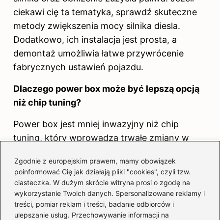
ciekawi cię ta tematyka, sprawdź
skuteczne
metody zwiększenia mocy silnika diesla
.
Dodatkowo, ich instalacja jest prosta, a
demontaż umożliwia łatwe przywrócenie
fabrycznych ustawień pojazdu.
Dlaczego power box może być lepszą opcją
niż chip tuning?
Power box jest mniej inwazyjny niż chip
tuning, który wprowadza trwałe zmiany w
oprogramowaniu silnika. Dzięki łatwości
Zgodnie z europejskim prawem, mamy obowiązek
demontażu, power box umożliwia powrót do
poinformować Cię jak działają pliki "cookies", czyli tzw.
fabrycznych ustawień, co jest istotne dla
ciasteczka. W dużym skrócie witryna prosi o zgodę na
kierowców, którzy mogą potrzebować
wykorzystanie Twoich danych. Spersonalizowane reklamy i
treści, pomiar reklam i treści, badanie odbiorców i
serwisowania w czasie trwania gwarancji.
ulepszanie usług. Przechowywanie informacji na