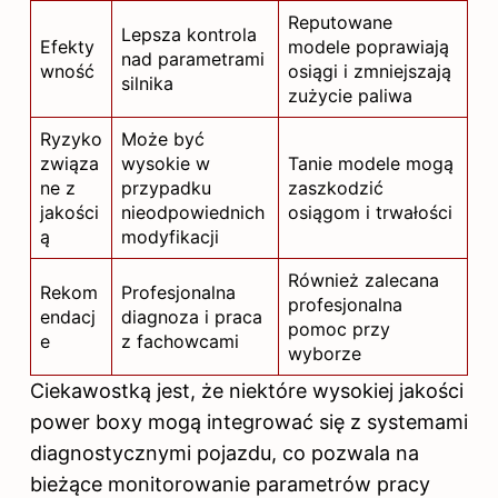
Reputowane
Lepsza kontrola
Efekty
modele poprawiają
nad parametrami
wność
osiągi i zmniejszają
silnika
zużycie paliwa
Ryzyko
Może być
związa
wysokie w
Tanie modele mogą
ne z
przypadku
zaszkodzić
jakości
nieodpowiednich
osiągom i trwałości
ą
modyfikacji
Również zalecana
Rekom
Profesjonalna
profesjonalna
endacj
diagnoza i praca
pomoc przy
e
z fachowcami
wyborze
Ciekawostką jest, że niektóre wysokiej jakości
power boxy mogą integrować się z systemami
diagnostycznymi pojazdu, co pozwala na
bieżące monitorowanie parametrów pracy