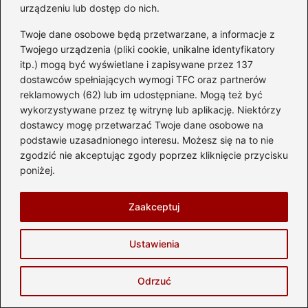
urządzeniu lub dostęp do nich.
Jakie ryzyko niesie ze sobą stosowanie
tanich power boxów?
Twoje dane osobowe będą przetwarzane, a informacje z
Twojego urządzenia (pliki cookie, unikalne identyfikatory
Tanie power boxy mogą prowadzić do
itp.) mogą być wyświetlane i zapisywane przez 137
rozczarowań i problemów z osiągami, a
dostawców spełniających wymogi TFC oraz partnerów
reklamowych (62) lub im udostępniane. Mogą też być
nawet uszkodzeniem silnika. Brak
wykorzystywane przez tę witrynę lub aplikację. Niektórzy
odpowiedniego skalibrowania urządzenia
dostawcy mogę przetwarzać Twoje dane osobowe na
może skutkować nadmierną eksploatacją
podstawie uzasadnionego interesu. Możesz się na to nie
zgodzić nie akceptując zgody poprzez kliknięcie przycisku
podzespołów, co może przynieść więcej
poniżej.
szkód niż korzyści.
Czy power boxy różnią się między sobą w
Zaakceptuj
zależności od producenta?
Ustawienia
Tak, jakość i efektywność power boxów
różnych producentów mogą się znacznie
Odrzuć
różnić. Wybór renomowanych marek, takich