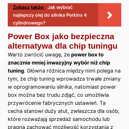
Zobacz także:
Jak wybrać
najlepszy olej do silnika Perkins 4
cylindrowego?
Power Box jako bezpieczna
alternatywa dla chip tuningu
Warto zwrócić uwagę, że
power box to
znacznie mniej inwazyjny wybór niż chip
tuning
. Główna różnica między nimi polega na
tym, że chip tuning wprowadza trwałe zmiany
w oprogramowaniu silnika, natomiast power
box można bez trudu zdjąć, co umożliwia
przywrócenie fabrycznych ustawień. Ta
cecha stanowi duży atut, zwłaszcza dla osób,
które rozważają sprzedaż samochodu lub
pragną zachować możliwość korzystania z