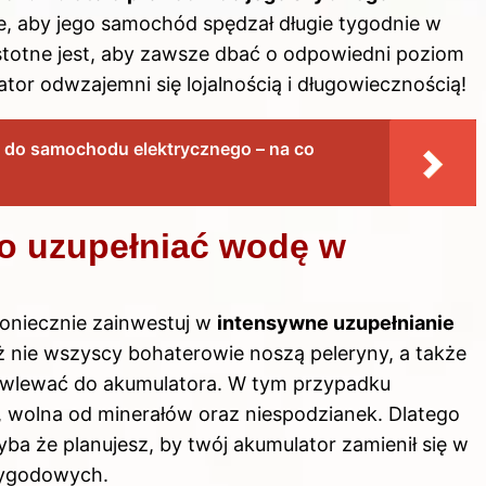
nie, aby jego samochód spędzał długie tygodnie w
 istotne jest, aby zawsze dbać o odpowiedni poziom
or odwzajemni się lojalnością i długowiecznością!
 do samochodu elektrycznego – na co
wo uzupełniać wodę w
koniecznie zainwestuj w
intensywne uzupełnianie
 iż nie wszyscy bohaterowie noszą peleryny, a także
e wlewać
do akumulatora
. W tym przypadku
, wolna od minerałów oraz niespodzianek. Dlatego
yba że planujesz, by twój akumulator zamienił się w
zygodowych.