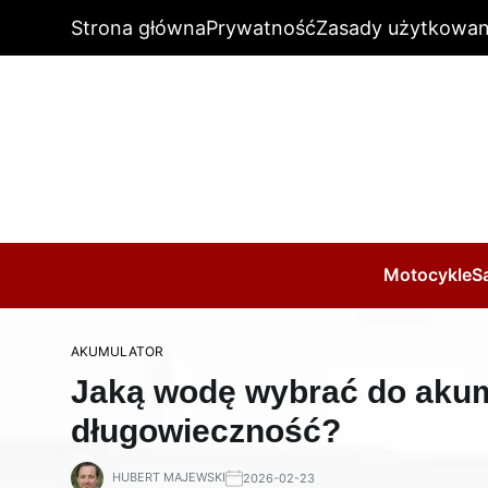
Strona główna
Prywatność
Zasady użytkowan
Motocykle
S
AKUMULATOR
Jaką wodę wybrać do akum
długowieczność?
HUBERT MAJEWSKI
2026-02-23