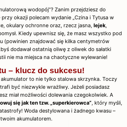
mulatorową wodopój”? Zanim przejdziesz do
 przy okazji polecam wydanie „Czina i Tytusa w
e, okulary ochronne oraz, rzecz jasna,
lejek
,
 pomysł. Kiedy upewnisz się, że masz wszystko pod
itu (powinien znajdować się kilka centymetrów
kbyś dodawał ostatnią oliwę z oliwek do sałatki
stii nie ma miejsca na chaotyczne wylewanie!
tu – klucz do sukcesu!
akumulator to nie tylko stalowa skrzynka. Toczy
afi być niezwykle wrażliwy. Jeżeli posiadasz
esz miał możliwości dolewania czegokolwiek. A
owuj się jak ten tzw. „superkierowca”
, który myśli,
tastrofy! Woda destylowana i żadnego kwasu –
z twoim akumulatorem.