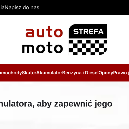
ia
Napisz do nas
amochody
Skuter
Akumulator
Benzyna i Diesel
Opony
Prawo 
ulatora, aby zapewnić jego