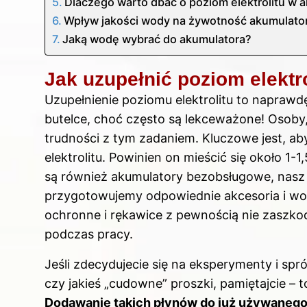
Dlaczego warto dbać o poziom elektrolitu w 
Wpływ jakości wody na żywotność akumulatora 
Jaką wodę wybrać do akumulatora?
Jak uzupełnić poziom elektr
Uzupełnienie poziomu elektrolitu to naprawd
butelce, choć często są lekceważone! Osoby,
trudności z tym zadaniem. Kluczowe jest, 
elektrolitu. Powinien on mieścić się około 1
są również akumulatory bezobsługowe, nasz 
przygotowujemy odpowiednie akcesoria i wod
ochronne i rękawice z pewnością nie zaszko
podczas pracy.
Jeśli zdecydujecie się na eksperymenty i spr
czy jakieś „cudowne” proszki, pamiętajcie – t
Dodawanie takich płynów do już używanego