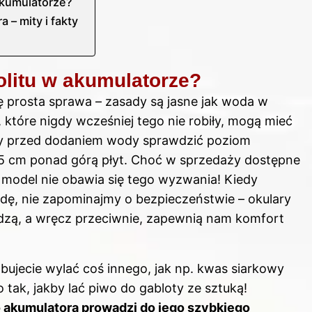
akumulatorze?
– mity i fakty
olitu w akumulatorze?
ę prosta sprawa – zasady są jasne jak woda w
 które nigdy wcześniej tego nie robiły, mogą mieć
aby przed dodaniem wody sprawdzić poziom
-1,5 cm ponad górą płyt. Choć w sprzedaży dostępne
model nie obawia się tego wyzwania! Kiedy
ę, nie zapominajmy o bezpieczeństwie – okulary
dzą, a wręcz przeciwnie, zapewnią nam komfort
óbujecie wylać coś innego, jak np. kwas siarkowy
o tak, jakby lać piwo do gabloty ze sztuką!
 akumulatora prowadzi do jego szybkiego