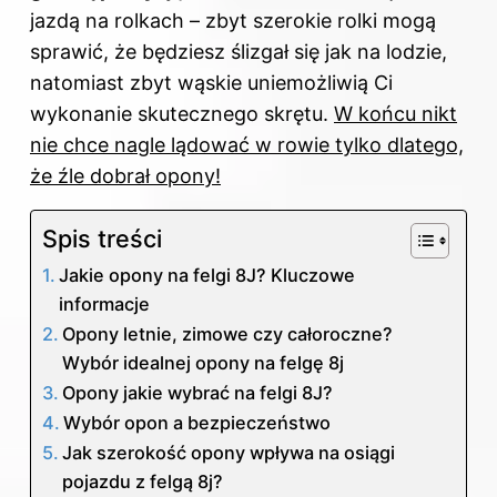
jazdą na rolkach – zbyt szerokie rolki mogą
sprawić, że będziesz ślizgał się jak na lodzie,
natomiast zbyt wąskie uniemożliwią Ci
wykonanie skutecznego skrętu.
W końcu nikt
nie chce nagle lądować w rowie tylko dlatego,
że źle dobrał opony!
Spis treści
Jakie opony na felgi 8J? Kluczowe
informacje
Opony letnie, zimowe czy całoroczne?
Wybór idealnej opony na felgę 8j
Opony jakie wybrać na felgi 8J?
Wybór opon a bezpieczeństwo
Jak szerokość opony wpływa na osiągi
pojazdu z felgą 8j?