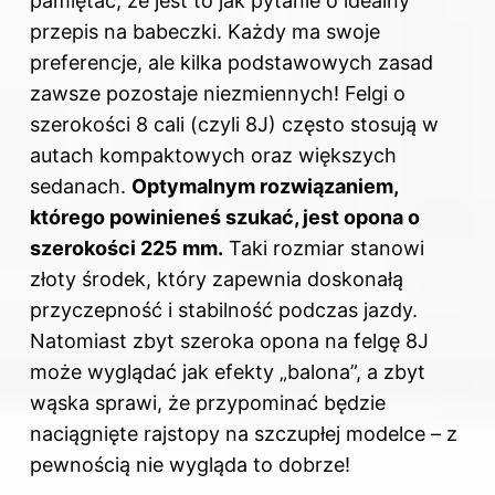
pamiętać, że jest to jak pytanie o idealny
przepis na babeczki. Każdy ma swoje
preferencje, ale kilka podstawowych zasad
zawsze pozostaje niezmiennych! Felgi o
szerokości 8 cali (czyli 8J) często stosują w
autach kompaktowych oraz większych
sedanach.
Optymalnym rozwiązaniem,
którego powinieneś szukać, jest opona o
szerokości 225 mm.
Taki rozmiar stanowi
złoty środek, który zapewnia doskonałą
przyczepność i stabilność podczas jazdy.
Natomiast zbyt szeroka opona na felgę 8J
może wyglądać jak efekty „balona”, a zbyt
wąska sprawi, że przypominać będzie
naciągnięte rajstopy na szczupłej modelce – z
pewnością nie wygląda to dobrze!