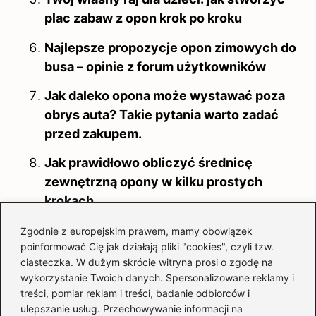
plac zabaw z opon krok po kroku
Najlepsze propozycje opon zimowych do
busa – opinie z forum użytkowników
Jak daleko opona może wystawać poza
obrys auta? Takie pytania warto zadać
przed zakupem.
Jak prawidłowo obliczyć średnicę
zewnętrzną opony w kilku prostych
krokach
Jak prawidłowo ustawić ciśnienie w
Zgodnie z europejskim prawem, mamy obowiązek
poinformować Cię jak działają pliki "cookies", czyli tzw.
oponach: ile bar powinno być idealne?
ciasteczka. W dużym skrócie witryna prosi o zgodę na
Wybór najlepszych opon letnich 225/50
wykorzystanie Twoich danych. Spersonalizowane reklamy i
treści, pomiar reklam i treści, badanie odbiorców i
R17 – na co zwrócić uwagę?
ulepszanie usług. Przechowywanie informacji na