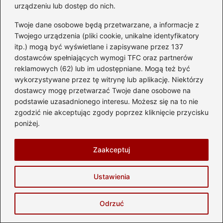
urządzeniu lub dostęp do nich.
Twoje dane osobowe będą przetwarzane, a informacje z
Twojego urządzenia (pliki cookie, unikalne identyfikatory
itp.) mogą być wyświetlane i zapisywane przez 137
dostawców spełniających wymogi TFC oraz partnerów
reklamowych (62) lub im udostępniane. Mogą też być
wykorzystywane przez tę witrynę lub aplikację. Niektórzy
dostawcy mogę przetwarzać Twoje dane osobowe na
Hubert Majewski
podstawie uzasadnionego interesu. Możesz się na to nie
Nazywam się Hubert i jestem twórcą bloga
zgodzić nie akceptując zgody poprzez kliknięcie przycisku
automotostrefa.pl, miejsca stworzonego z pasji do
poniżej.
wszystkiego, co ma koła, silnik i potrafi budzić emocje. Od
lat zgłębiam świat motoryzacji — od kultowych
samochodów i nowoczesnych motocykli, przez skutery
Zaakceptuj
miejskie, aż po sportowe maszyny, które na torze pokazują
swoje prawdziwe oblicze. Na blogu znajdziesz rzetelne
testy, porady dotyczące eksploatacji, przegląd
Ustawienia
najnowszych technologii, wskazówki dla przyszłych
kierowców oraz praktyczną wiedzę o częściach
Odrzuć
samochodowych.
Piszę o wyścigach, trendach, przepisach ruchu drogowego