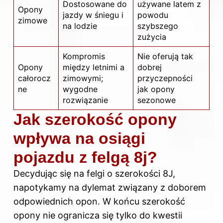
Dostosowane do
używane latem z
Opony
jazdy w śniegu i
powodu
zimowe
na lodzie
szybszego
zużycia
Kompromis
Nie oferują tak
Opony
między letnimi a
dobrej
całorocz
zimowymi;
przyczepności
ne
wygodne
jak opony
rozwiązanie
sezonowe
Jak szerokość opony
wpływa na osiągi
pojazdu z felgą 8j?
Decydując się na felgi o szerokości 8J,
napotykamy na dylemat związany z doborem
odpowiednich opon. W końcu szerokość
opony nie ogranicza się tylko do kwestii