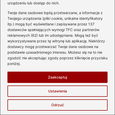
na prawo jazdy i ile punktów można
urządzeniu lub dostęp do nich.
uzyskać?
Twoje dane osobowe będą przetwarzane, a informacje z
2026-05-28
Twojego urządzenia (pliki cookie, unikalne identyfikatory
itp.) mogą być wyświetlane i zapisywane przez 137
dostawców spełniających wymogi TFC oraz partnerów
reklamowych (62) lub im udostępniane. Mogą też być
wykorzystywane przez tę witrynę lub aplikację. Niektórzy
dostawcy mogę przetwarzać Twoje dane osobowe na
podstawie uzasadnionego interesu. Możesz się na to nie
zgodzić nie akceptując zgody poprzez kliknięcie przycisku
poniżej.
Zaakceptuj
Co grozi kierowcy za jazdę bez
Ustawienia
uprawnień samochodem? Dowiedz się,
jakie są konsekwencje!
Odrzuć
2026-05-25