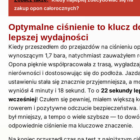
zakup opon całorocznych?
Optymalne ciśnienie to klucz d
lepszej wydajności
Kiedy przeszedłem do przejazdów na ciśnieniu 
wynoszącym 1,7 bara, natychmiast zauważyłem r
Opona pięknie współpracowała z trasą, wygładza
nierówności i dostosowując się do podłoża. Jazd
ustawieniu stała się znacznie przyjemniejsza, a m
wyniósł 4 minuty i 18 sekund. To o
22 sekundy lep
wcześniej
! Czułem się pewniej, miałem większą k
rowerem i pozytywne odczucie bezpieczeństwa. 
był mniejszy, a tempo o wiele szybsze — to dowó
odpowiednie ciśnienie ma kluczowe znaczenie.
Na koniec przyszedł czas na test z najniższym ci