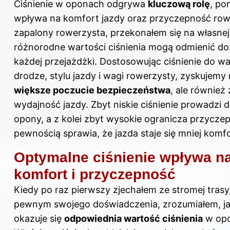
Ciśnienie w oponach odgrywa
kluczową rolę
, po
wpływa na komfort jazdy oraz przyczepność row
zapalony rowerzysta, przekonałem się na własnej 
różnorodne wartości ciśnienia mogą odmienić do
każdej przejażdżki. Dostosowując ciśnienie do 
drodze, stylu jazdy i wagi rowerzysty, zyskujemy 
większe poczucie bezpieczeństwa
, ale równie
wydajność jazdy. Zbyt niskie ciśnienie prowadzi d
opony, a z kolei zbyt wysokie ogranicza przycze
pewnością sprawia, że jazda staje się mniej komf
Optymalne ciśnienie wpływa n
komfort i przyczepność
Kiedy po raz pierwszy zjechałem ze stromej trasy
pewnym swojego doświadczenia, zrozumiałem, ja
okazuje się
odpowiednia wartość ciśnienia
w opo