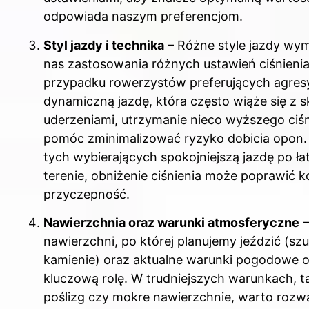
odpowiada naszym preferencjom.
Styl jazdy i technika
– Różne style jazdy wy
nas zastosowania różnych ustawień ciśnieni
przypadku rowerzystów preferujących agre
dynamiczną jazdę, która często wiąże się z 
uderzeniami, utrzymanie nieco wyższego ciś
pomóc zminimalizować ryzyko dobicia opon. Z
tych wybierających spokojniejszą jazdę po ł
terenie, obniżenie ciśnienia może poprawić 
przyczepność.
Nawierzchnia oraz warunki atmosferyczne
–
nawierzchni, po której planujemy jeździć (szut
kamienie) oraz aktualne warunki pogodowe 
kluczową rolę. W trudniejszych warunkach, ta
poślizg czy mokre nawierzchnie, warto rozw