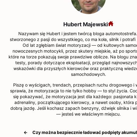
Hubert Majewski
Nazywam się Hubert i jestem twórcą bloga automotostrefa.
stworzonego z pasji do wszystkiego, co ma koła, silnik i potraf
Od lat zgłębiam świat motoryzacji — od kultowych samo
nowoczesnych motocykli, przez skutery miejskie, aż po spor
które na torze pokazują swoje prawdziwe oblicze. Na blogu zna
testy, porady dotyczące eksploatacji, przegląd najnowszych 
wskazówki dla przyszłych kierowców oraz praktyczną wiedz
samochodowych.
Piszę o wyścigach, trendach, przepisach ruchu drogowego i 
sprawia, że motoryzacja to nie tylko hobby — to styl życia. Co
się pokazywać, że motoryzacja jest dla każdego: pasjonata k
adrenaliny, początkującego kierowcy, a nawet osoby, która p
dobrą jazdę. Jeśli kochasz zapach benzyny, dźwięk silnika i w
— jesteś we właściwym miejscu.
←
Czy można bezpiecznie ładować podpięty akumul