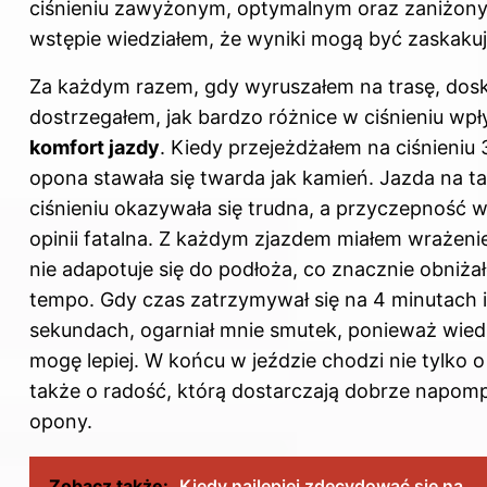
ciśnieniu zawyżonym, optymalnym oraz zaniżony
wstępie wiedziałem, że wyniki mogą być zaskakuj
Za każdym razem, gdy wyruszałem na trasę, dos
dostrzegałem, jak bardzo różnice w ciśnieniu wpł
komfort jazdy
. Kiedy przejeżdżałem na ciśnieniu 
opona stawała się twarda jak kamień. Jazda na t
ciśnieniu okazywała się trudna, a przyczepność 
opinii fatalna. Z każdym zjazdem miałem wrażeni
nie adapotuje się do podłoża, co znacznie obniża
tempo. Gdy czas zatrzymywał się na 4 minutach 
sekundach, ogarniał mnie smutek, ponieważ wied
mogę lepiej. W końcu w jeździe chodzi nie tylko o
także o radość, którą dostarczają dobrze napo
opony.
Zobacz także:
Kiedy najlepiej zdecydować się na