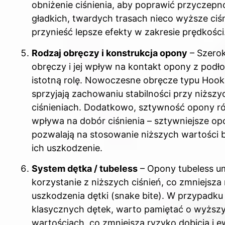
obniżenie ciśnienia, aby poprawić przyczepn
gładkich, twardych trasach nieco wyższe ciś
przynieść lepsze efekty w zakresie prędkości
Rodzaj obręczy i konstrukcja opony
– Szero
obręczy i jej wpływ na kontakt opony z podł
istotną rolę. Nowoczesne obręcze typu Hook
sprzyjają zachowaniu stabilności przy niższy
ciśnieniach. Dodatkowo, sztywność opony r
wpływa na dobór ciśnienia – sztywniejsze o
pozwalają na stosowanie niższych wartości
ich uszkodzenie.
System dętka / tubeless
– Opony tubeless um
korzystanie z niższych ciśnień, co zmniejsza
uszkodzenia dętki (snake bite). W przypadku
klasycznych dętek, warto pamiętać o wyższ
wartościach, co zmniejsza ryzyko dobicia i 