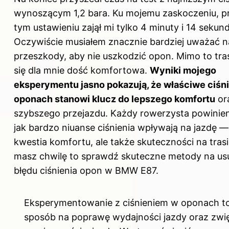
wynoszącym 1,2 bara. Ku mojemu zaskoczeniu, p
tym ustawieniu zajął mi tylko 4 minuty i 14 sekund
Oczywiście musiałem znacznie bardziej uważać n
przeszkody, aby nie uszkodzić opon. Mimo to tra
się dla mnie dość komfortowa.
Wyniki mojego
eksperymentu jasno pokazują, że właściwe ciśn
oponach stanowi klucz do lepszego komfortu
or
szybszego przejazdu. Każdy rowerzysta powinie
jak bardzo niuanse ciśnienia wpływają na jazdę — 
kwestia komfortu, ale także skuteczności na trasie
masz chwilę to sprawdź
skuteczne metody na usu
błędu ciśnienia opon w BMW E87
.
Eksperymentowanie z ciśnieniem w oponach t
sposób na poprawę wydajności jazdy oraz zwi