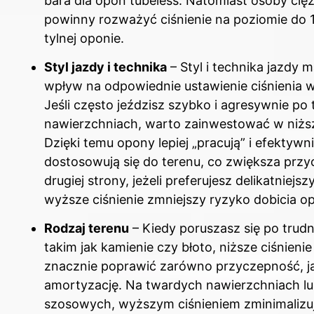
bara dla opon tubeless. Natomiast osoby cię
powinny rozważyć ciśnienie na poziomie do 1
tylnej oponie.
Styl jazdy i technika
– Styl i technika jazdy m
wpływ na odpowiednie ustawienie ciśnienia 
Jeśli często jeździsz szybko i agresywnie po
nawierzchniach, warto zainwestować w niższ
Dzięki temu opony lepiej „pracują” i efektywn
dostosowują się do terenu, co zwiększa przy
drugiej strony, jeżeli preferujesz delikatniejszy
wyższe ciśnienie zmniejszy ryzyko dobicia o
Rodzaj terenu
– Kiedy poruszasz się po trudn
takim jak kamienie czy błoto, niższe ciśnieni
znacznie poprawić zarówno przyczepność, ja
amortyzację. Na twardych nawierzchniach lu
szosowych, wyższym ciśnieniem zminimalizu