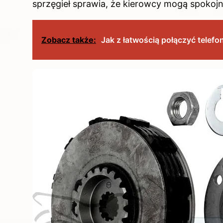
sprzęgieł sprawia, że kierowcy mogą spokojn
Zobacz także:
Jak z łatwością połączyć telef