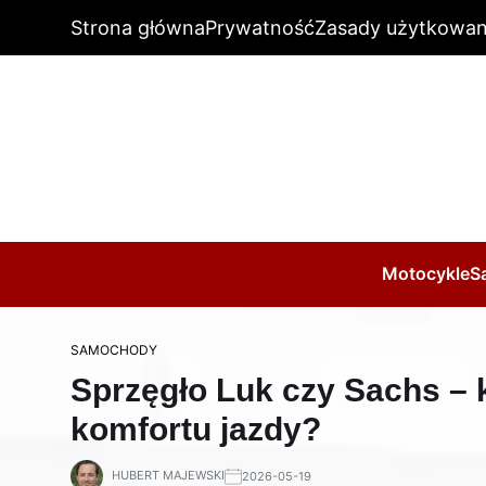
Strona główna
Prywatność
Zasady użytkowan
Motocykle
S
SAMOCHODY
Sprzęgło Luk czy Sachs – 
komfortu jazdy?
HUBERT MAJEWSKI
2026-05-19