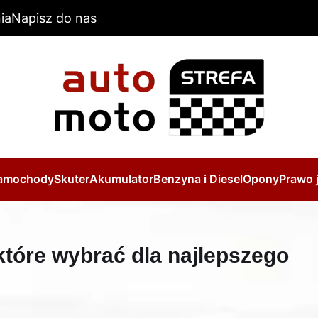
ia
Napisz do nas
amochody
Skuter
Akumulator
Benzyna i Diesel
Opony
Prawo 
które wybrać dla najlepszego