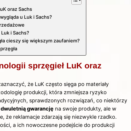
 LuK oraz Sachs
 wygląda u Luk i Sachs?
sprzedażowe
o Luk i Sachs?
gła cieszy się większym zaufaniem?
sprzęgła
nologii sprzęgieł LuK oraz
aznaczyć, że LuK często sięga po materiały
odologię produkcji, która zmniejsza ryzyko
radycyjnych, sprawdzonych rozwiązań, co niektórzy
ą
dwuletnią gwarancję
na swoje produkty, ale w
e, że reklamacje zdarzają się niezwykle rzadko.
kości, a ich nowoczesne podejście do produkcji