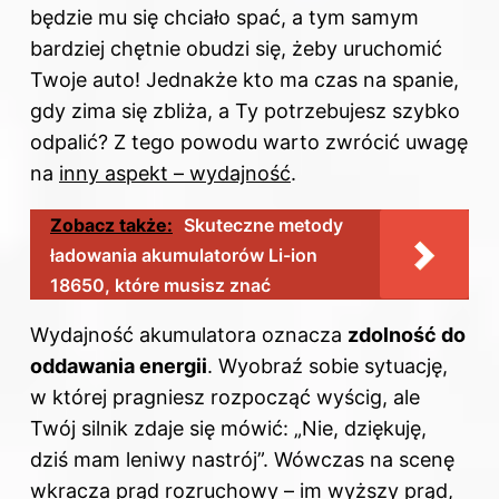
będzie mu się chciało spać, a tym samym
bardziej chętnie obudzi się, żeby uruchomić
Twoje auto! Jednakże kto ma czas na spanie,
gdy zima się zbliża, a Ty potrzebujesz szybko
odpalić? Z tego powodu warto zwrócić uwagę
na
inny aspekt – wydajność
.
Zobacz także:
Skuteczne metody
ładowania akumulatorów Li-ion
18650, które musisz znać
Wydajność akumulatora oznacza
zdolność do
oddawania energii
. Wyobraź sobie sytuację,
w której pragniesz rozpocząć wyścig, ale
Twój silnik zdaje się mówić: „Nie, dziękuję,
dziś mam leniwy nastrój”. Wówczas na scenę
wkracza prąd rozruchowy – im wyższy prąd,