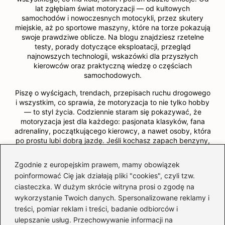
lat zgłębiam świat motoryzacji — od kultowych
samochodów i nowoczesnych motocykli, przez skutery
miejskie, aż po sportowe maszyny, które na torze pokazują
swoje prawdziwe oblicze. Na blogu znajdziesz rzetelne
testy, porady dotyczące eksploatacji, przegląd
najnowszych technologii, wskazówki dla przyszłych
kierowców oraz praktyczną wiedzę o częściach
samochodowych.
Piszę o wyścigach, trendach, przepisach ruchu drogowego
i wszystkim, co sprawia, że motoryzacja to nie tylko hobby
— to styl życia. Codziennie staram się pokazywać, że
motoryzacja jest dla każdego: pasjonata klasyków, fana
adrenaliny, początkującego kierowcy, a nawet osoby, która
po prostu lubi dobrą jazdę. Jeśli kochasz zapach benzyny,
dźwięk silnika i wiatr we włosach — jesteś we właściwym
miejscu.
Zgodnie z europejskim prawem, mamy obowiązek
poinformować Cię jak działają pliki "cookies", czyli tzw.
ciasteczka. W dużym skrócie witryna prosi o zgodę na
←
Który silnik wybrać w Audi A6 C5? Przewodnik po
wykorzystanie Twoich danych. Spersonalizowane reklamy i
najlepszych opcjach
treści, pomiar reklam i treści, badanie odbiorców i
→
Optymalna ilość oleju do Nissan Qashqai 2.0
ulepszanie usług. Przechowywanie informacji na