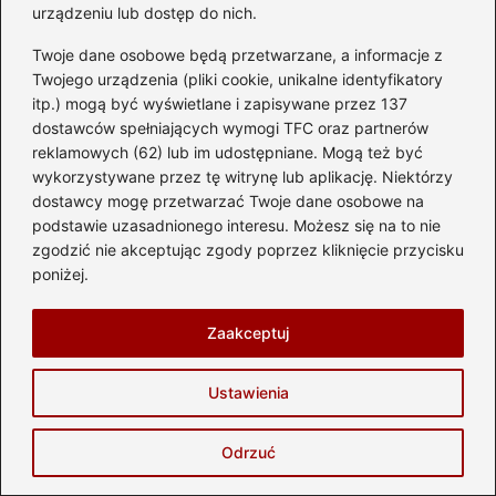
benzyna – co musisz wiedzieć?
urządzeniu lub dostęp do nich.
Twoje dane osobowe będą przetwarzane, a informacje z
Twojego urządzenia (pliki cookie, unikalne identyfikatory
itp.) mogą być wyświetlane i zapisywane przez 137
Dodaj komentarz
dostawców spełniających wymogi TFC oraz partnerów
reklamowych (62) lub im udostępniane. Mogą też być
Twój adres email nie zostanie opublikowany.
wykorzystywane przez tę witrynę lub aplikację. Niektórzy
Wymagane pola są oznaczone
*
dostawcy mogę przetwarzać Twoje dane osobowe na
podstawie uzasadnionego interesu. Możesz się na to nie
Komentarz
*
zgodzić nie akceptując zgody poprzez kliknięcie przycisku
poniżej.
Zaakceptuj
Ustawienia
Nazwa
*
Odrzuć
Adres email
*