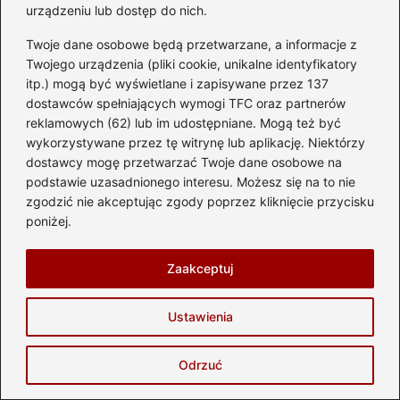
Wymagane pola są oznaczone
*
urządzeniu lub dostęp do nich.
Komentarz
*
Twoje dane osobowe będą przetwarzane, a informacje z
Twojego urządzenia (pliki cookie, unikalne identyfikatory
itp.) mogą być wyświetlane i zapisywane przez 137
dostawców spełniających wymogi TFC oraz partnerów
reklamowych (62) lub im udostępniane. Mogą też być
wykorzystywane przez tę witrynę lub aplikację. Niektórzy
dostawcy mogę przetwarzać Twoje dane osobowe na
podstawie uzasadnionego interesu. Możesz się na to nie
Nazwa
*
zgodzić nie akceptując zgody poprzez kliknięcie przycisku
poniżej.
Adres email
*
Zaakceptuj
Witryna internetowa
Ustawienia
Odrzuć
Zapamiętaj moje dane w tej przeglądarce
podczas pisania kolejnych komentarzy.