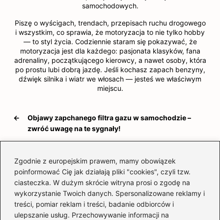
samochodowych.
Piszę o wyścigach, trendach, przepisach ruchu drogowego
i wszystkim, co sprawia, że motoryzacja to nie tylko hobby
— to styl życia. Codziennie staram się pokazywać, że
motoryzacja jest dla każdego: pasjonata klasyków, fana
adrenaliny, początkującego kierowcy, a nawet osoby, która
po prostu lubi dobrą jazdę. Jeśli kochasz zapach benzyny,
dźwięk silnika i wiatr we włosach — jesteś we właściwym
miejscu.
←
Objawy zapchanego filtra gazu w samochodzie –
zwróć uwagę na te sygnały!
→
Co zrobić, gdy benzyna trafi do silnika diesla?
Zgodnie z europejskim prawem, mamy obowiązek
poinformować Cię jak działają pliki "cookies", czyli tzw.
ciasteczka. W dużym skrócie witryna prosi o zgodę na
Dodaj komentarz
wykorzystanie Twoich danych. Spersonalizowane reklamy i
treści, pomiar reklam i treści, badanie odbiorców i
Twój adres email nie zostanie opublikowany.
ulepszanie usług. Przechowywanie informacji na