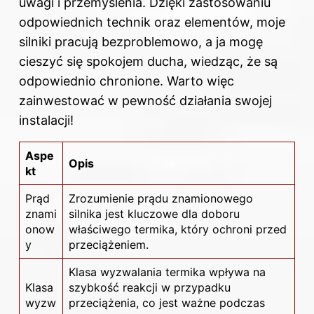
uwagi i przemyślenia. Dzięki zastosowaniu
odpowiednich technik oraz elementów, moje
silniki pracują bezproblemowo, a ja mogę
cieszyć się spokojem ducha, wiedząc, że są
odpowiednio chronione. Warto więc
zainwestować w pewność działania swojej
instalacji!
Aspe
Opis
kt
Prąd
Zrozumienie prądu znamionowego
znami
silnika jest kluczowe dla doboru
onow
właściwego termika, który ochroni przed
y
przeciążeniem.
Klasa wyzwalania termika wpływa na
Klasa
szybkość reakcji w przypadku
wyzw
przeciążenia, co jest ważne podczas