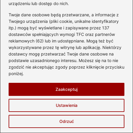
dolna osłona silnika jest potrzebna?
urządzeniu lub dostęp do nich.
Jak dobrać odpowiednią ilość oleju do
Twoje dane osobowe będą przetwarzane, a informacje z
Twojego urządzenia (pliki cookie, unikalne identyfikatory
silnika Opel Astra?
itp.) mogą być wyświetlane i zapisywane przez 137
Jak często dolawać olej do silnika –
dostawców spełniających wymogi TFC oraz partnerów
reklamowych (62) lub im udostępniane. Mogą też być
praktyczny przewodnik dla kierowców
wykorzystywane przez tę witrynę lub aplikację. Niektórzy
dostawcy mogę przetwarzać Twoje dane osobowe na
Gdzie szukać sterownika silnika w
podstawie uzasadnionego interesu. Możesz się na to nie
Lagunie II? Przewodnik dla właścicieli
zgodzić nie akceptując zgody poprzez kliknięcie przycisku
poniżej.
Wybór silnika do peugeot 407 coupe –
co warto wiedzieć?
Zaakceptuj
Najlepsze silniki do Laguny 3 – sprawdź
opinie na forum!
Ustawienia
Odrzuć
Diagnostyka zużycia oleju w silniku