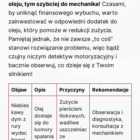
oleju, tym szybciej do mechanika!
Czasami,
by uniknąć finansowego wybuchu, warto
zainwestować w odpowiedni dodatek do
oleju, który pomoże w redukcji zużycia.
Pamiętaj jednak, że nie zawsze „to coś”
stanowi rozwiązanie problemu, więc bądź
czujny niczym detektyw motoryzacyjny i
bacznie obserwuj, co dzieje się z Twoim
silnikiem!
Objaw
Opis
Przyczyny
Rekomendacje
Zużycie
Niebies
Olej
pierścieni
kawy
Obserwacja i
dostaje
tłokowych,
dym z
diagnostyka,
się do
wadliwe
rury
konsultacja z
komory
uszczelniac
wydec
mechanikiem
spalania
ze
howej