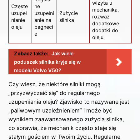
wizyta u
Częste
ne
mechanika,
uzupeł
uzupełni
Zużycie
rozważ
nianie
anie na
silnika
dodatkowe
oleju
bagneci
dodatki do
e
oleju
Zobacz także:
Jak wiele
poduszek silnika kryje się w
modelu Volvo V50?
Czy wiesz, że niektóre silniki mogą
„przyzwyczaić się” do regularnego
uzupełniania oleju? Zjawisko to nazywane jest
„paliwowym uzależnieniem” i może być
wynikiem zaawansowanego zużycia silnika,
co sprawia, że mechanik często staje się
stałym gościem w Twoim życiu. Regularne