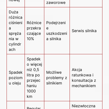
zaworowe
Duża
różnica
ciśnieni
Różnice
Podejrzeni
a
przekra
e
Serwis silnika
spręża
czające
uszkodzeni
nia w
10%
a
silnika
cylindr
ach
Spadek
o więcej
niż 0,5
Akcja
Spadek
Możliwe
litra po
ratunkowa i
poziom
problemy
z
przejec
konsultacja z
u oleju
silnikiem
haniu
mechanikiem
1000
km
Niezwłoczna
Regular