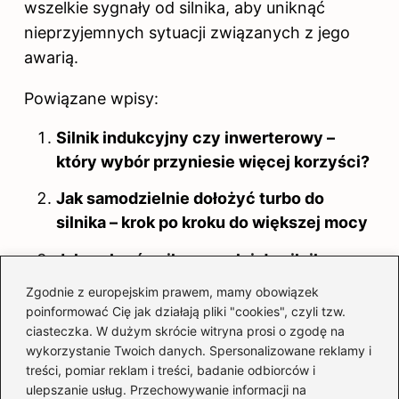
wszelkie sygnały od silnika, aby uniknąć
nieprzyjemnych sytuacji związanych z jego
awarią.
Powiązane wpisy:
Silnik indukcyjny czy inwerterowy –
który wybór przyniesie więcej korzyści?
Jak samodzielnie dołożyć turbo do
silnika – krok po kroku do większej mocy
Jak wybrać najlepszy olej do silnika
Perkins 4 cylindrowego?
Zgodnie z europejskim prawem, mamy obowiązek
poinformować Cię jak działają pliki "cookies", czyli tzw.
Jak właściwie podłączyć silnik
ciasteczka. W dużym skrócie witryna prosi o zgodę na
jednofazowy z dwoma kondensatorami?
wykorzystanie Twoich danych. Spersonalizowane reklamy i
treści, pomiar reklam i treści, badanie odbiorców i
Dlaczego warto zastanowić się, czy
ulepszanie usług. Przechowywanie informacji na