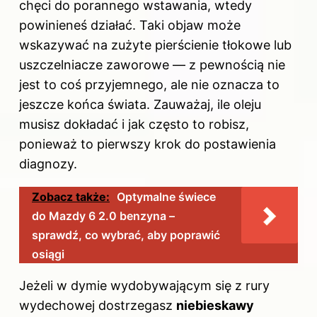
chęci do porannego wstawania, wtedy
powinieneś działać. Taki objaw może
wskazywać na zużyte pierścienie tłokowe lub
uszczelniacze zaworowe — z pewnością nie
jest to coś przyjemnego, ale nie oznacza to
jeszcze końca świata. Zauważaj, ile oleju
musisz dokładać i jak często to robisz,
ponieważ to pierwszy krok do postawienia
diagnozy.
Zobacz także:
Optymalne świece
do Mazdy 6 2.0 benzyna –
sprawdź, co wybrać, aby poprawić
osiągi
Jeżeli w dymie wydobywającym się z rury
wydechowej dostrzegasz
niebieskawy